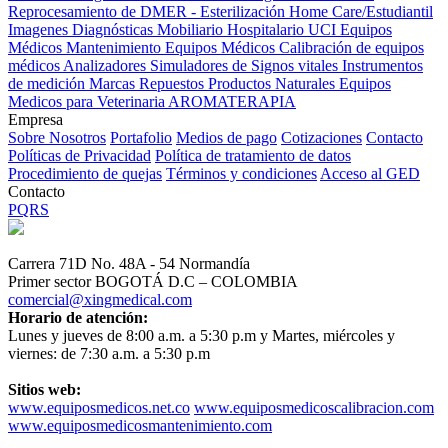
Reprocesamiento de DMER - Esterilización
Home Care/Estudiantil
Imagenes Diagnósticas
Mobiliario Hospitalario
UCI
Equipos
Médicos
Mantenimiento Equipos Médicos
Calibración de equipos
médicos
Analizadores
Simuladores de Signos vitales
Instrumentos
de medición
Marcas
Repuestos
Productos Naturales
Equipos
Medicos para Veterinaria
AROMATERAPIA
Empresa
Sobre Nosotros
Portafolio
Medios de pago
Cotizaciones
Contacto
Políticas de Privacidad
Política de tratamiento de datos
Procedimiento de quejas
Términos y condiciones
Acceso al GED
Contacto
PQRS
Carrera 71D No. 48A - 54 Normandía
Primer sector BOGOTÁ D.C – COLOMBIA
comercial@xingmedical.com
Horario de atención:
Lunes y jueves de 8:00 a.m. a 5:30 p.m y Martes, miércoles y
viernes: de 7:30 a.m. a 5:30 p.m
Sitios web:
www.equiposmedicos.net.co
www.equiposmedicoscalibracion.com
www.equiposmedicosmantenimiento.com