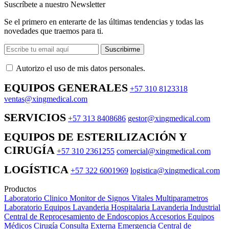
Suscríbete a nuestro Newsletter
Se el primero en enterarte de las últimas tendencias y todas las
novedades que traemos para ti.
Suscribirme
Autorizo ​​el uso de mis datos personales.
EQUIPOS GENERALES
+57 310 8123318
ventas@xingmedical.com
SERVICIOS
+57 313 8408686
gestor@xingmedical.com
EQUIPOS DE ESTERILIZACIÓN Y
CIRUGÍA
+57 310 2361255
comercial@xingmedical.com
LOGÍSTICA
+57 322 6001969
logistica@xingmedical.com
Productos
Laboratorio Clinico
Monitor de Signos Vitales Multiparametros
Laboratorio Equipos
Lavanderia Hospitalaria
Lavanderia Industrial
Central de Reprocesamiento de Endoscopios
Accesorios Equipos
Médicos
Cirugía
Consulta Externa
Emergencia
Central de