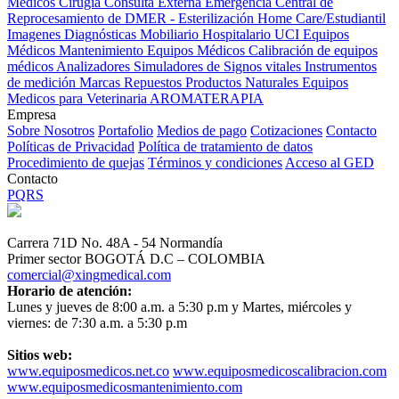
Médicos
Cirugía
Consulta Externa
Emergencia
Central de
Reprocesamiento de DMER - Esterilización
Home Care/Estudiantil
Imagenes Diagnósticas
Mobiliario Hospitalario
UCI
Equipos
Médicos
Mantenimiento Equipos Médicos
Calibración de equipos
médicos
Analizadores
Simuladores de Signos vitales
Instrumentos
de medición
Marcas
Repuestos
Productos Naturales
Equipos
Medicos para Veterinaria
AROMATERAPIA
Empresa
Sobre Nosotros
Portafolio
Medios de pago
Cotizaciones
Contacto
Políticas de Privacidad
Política de tratamiento de datos
Procedimiento de quejas
Términos y condiciones
Acceso al GED
Contacto
PQRS
Carrera 71D No. 48A - 54 Normandía
Primer sector BOGOTÁ D.C – COLOMBIA
comercial@xingmedical.com
Horario de atención:
Lunes y jueves de 8:00 a.m. a 5:30 p.m y Martes, miércoles y
viernes: de 7:30 a.m. a 5:30 p.m
Sitios web:
www.equiposmedicos.net.co
www.equiposmedicoscalibracion.com
www.equiposmedicosmantenimiento.com