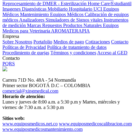
Reprocesamiento de DMER - Esterilización
Home Care/Estudiantil
Imagenes Diagnósticas
Mobiliario Hospitalario
UCI
Equipos
Médicos
Mantenimiento Equipos Médicos
Calibración de equipos
médicos
Analizadores
Simuladores de Signos vitales
Instrumentos
de medición
Marcas
Repuestos
Productos Naturales
Equipos
Medicos para Veterinaria
AROMATERAPIA
Empresa
Sobre Nosotros
Portafolio
Medios de pago
Cotizaciones
Contacto
Políticas de Privacidad
Política de tratamiento de datos
Procedimiento de quejas
Términos y condiciones
Acceso al GED
Contacto
PQRS
Carrera 71D No. 48A - 54 Normandía
Primer sector BOGOTÁ D.C – COLOMBIA
comercial@xingmedical.com
Horario de atención:
Lunes y jueves de 8:00 a.m. a 5:30 p.m y Martes, miércoles y
viernes: de 7:30 a.m. a 5:30 p.m
Sitios web:
www.equiposmedicos.net.co
www.equiposmedicoscalibracion.com
www.equiposmedicosmantenimiento.com