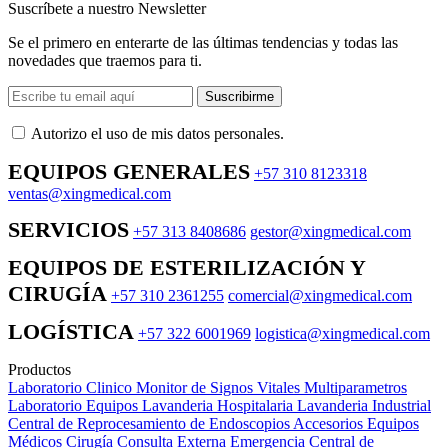
Suscríbete a nuestro Newsletter
Se el primero en enterarte de las últimas tendencias y todas las
novedades que traemos para ti.
Suscribirme
Autorizo ​​el uso de mis datos personales.
EQUIPOS GENERALES
+57 310 8123318
ventas@xingmedical.com
SERVICIOS
+57 313 8408686
gestor@xingmedical.com
EQUIPOS DE ESTERILIZACIÓN Y
CIRUGÍA
+57 310 2361255
comercial@xingmedical.com
LOGÍSTICA
+57 322 6001969
logistica@xingmedical.com
Productos
Laboratorio Clinico
Monitor de Signos Vitales Multiparametros
Laboratorio Equipos
Lavanderia Hospitalaria
Lavanderia Industrial
Central de Reprocesamiento de Endoscopios
Accesorios Equipos
Médicos
Cirugía
Consulta Externa
Emergencia
Central de