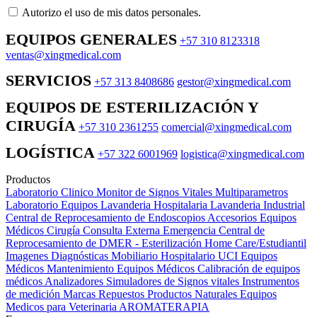
Autorizo ​​el uso de mis datos personales.
EQUIPOS GENERALES
+57 310 8123318
ventas@xingmedical.com
SERVICIOS
+57 313 8408686
gestor@xingmedical.com
EQUIPOS DE ESTERILIZACIÓN Y
CIRUGÍA
+57 310 2361255
comercial@xingmedical.com
LOGÍSTICA
+57 322 6001969
logistica@xingmedical.com
Productos
Laboratorio Clinico
Monitor de Signos Vitales Multiparametros
Laboratorio Equipos
Lavanderia Hospitalaria
Lavanderia Industrial
Central de Reprocesamiento de Endoscopios
Accesorios Equipos
Médicos
Cirugía
Consulta Externa
Emergencia
Central de
Reprocesamiento de DMER - Esterilización
Home Care/Estudiantil
Imagenes Diagnósticas
Mobiliario Hospitalario
UCI
Equipos
Médicos
Mantenimiento Equipos Médicos
Calibración de equipos
médicos
Analizadores
Simuladores de Signos vitales
Instrumentos
de medición
Marcas
Repuestos
Productos Naturales
Equipos
Medicos para Veterinaria
AROMATERAPIA