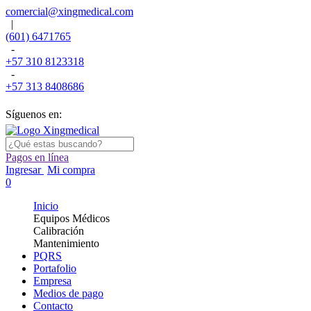
comercial@xingmedical.com
|
(601) 6471765
-
+57 310 8123318
-
+57 313 8408686
Síguenos en:
Pagos en línea
Ingresar
Mi compra
0
Inicio
Equipos Médicos
Calibración
Mantenimiento
PQRS
Portafolio
Empresa
Medios de pago
Contacto