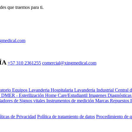
des que traemos para ti.
gmedical.com
ÍA
+57 310 2361255
comercial@xingmedical.com
atorio Equipos
Lavanderia Hospitalaria
Lavanderia Industrial
Central 
e DMER - Esterilización
Home Care/Estudiantil
Imagenes Diagnóstica
adores de Signos vitales
Instrumentos de medición
Marcas
Repuestos
íticas de Privacidad
Política de tratamiento de datos
Procedimiento de q