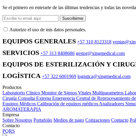
Se el primero en enterarte de las últimas tendencias y todas las noveda
Suscribirme
Autorizo ​​el uso de mis datos personales.
EQUIPOS GENERALES
+57 310 8123318
ventas@xin
SERVICIOS
+57 313 8408686
gestor@xingmedical.com
EQUIPOS DE ESTERILIZACIÓN Y CIRUG
LOGÍSTICA
+57 322 6001969
logistica@xingmedical.com
Productos
Laboratorio Clinico
Monitor de Signos Vitales Multiparametros
Labor
Cirugía
Consulta Externa
Emergencia
Central de Reprocesamiento d
Equipos Médicos
Calibración de equipos médicos
Analizadores
Simul
AROMATERAPIA
Empresa
Sobre Nosotros
Portafolio
Medios de pago
Cotizaciones
Contacto
Pol
Contacto
PQRS