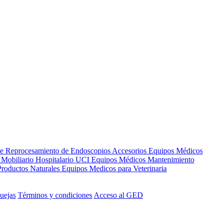
de Reprocesamiento de Endoscopios
Accesorios Equipos Médicos
s
Mobiliario Hospitalario
UCI
Equipos Médicos
Mantenimiento
Productos Naturales
Equipos Medicos para Veterinaria
uejas
Términos y condiciones
Acceso al GED