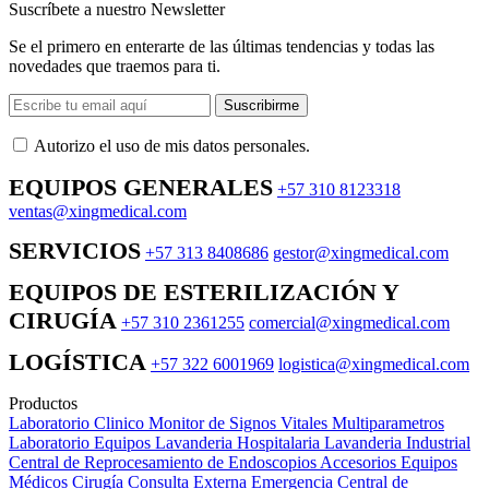
Suscríbete a nuestro Newsletter
Se el primero en enterarte de las últimas tendencias y todas las
novedades que traemos para ti.
Suscribirme
Autorizo ​​el uso de mis datos personales.
EQUIPOS GENERALES
+57 310 8123318
ventas@xingmedical.com
SERVICIOS
+57 313 8408686
gestor@xingmedical.com
EQUIPOS DE ESTERILIZACIÓN Y
CIRUGÍA
+57 310 2361255
comercial@xingmedical.com
LOGÍSTICA
+57 322 6001969
logistica@xingmedical.com
Productos
Laboratorio Clinico
Monitor de Signos Vitales Multiparametros
Laboratorio Equipos
Lavanderia Hospitalaria
Lavanderia Industrial
Central de Reprocesamiento de Endoscopios
Accesorios Equipos
Médicos
Cirugía
Consulta Externa
Emergencia
Central de