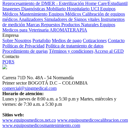
Reprocesamiento de DMER - Esterilización
Home Care/Estudiantil
Imagenes Diagnósticas
Mobiliario Hospitalario
UCI
Equipos
Médicos
Mantenimiento Equipos Médicos
Calibración de equipos
médicos
Analizadores
Simuladores de Signos vitales
Instrumentos
de medición
Marcas
Repuestos
Productos Naturales
Equipos
Medicos para Veterinaria
AROMATERAPIA
Empresa
Sobre Nosotros
Portafolio
Medios de pago
Cotizaciones
Contacto
Políticas de Privacidad
Política de tratamiento de datos
Procedimiento de quejas
Términos y condiciones
Acceso al GED
Contacto
PQRS
Carrera 71D No. 48A - 54 Normandía
Primer sector BOGOTÁ D.C – COLOMBIA
comercial@xingmedical.com
Horario de atención:
Lunes y jueves de 8:00 a.m. a 5:30 p.m y Martes, miércoles y
viernes: de 7:30 a.m. a 5:30 p.m
Sitios web:
www.equiposmedicos.net.co
www.equiposmedicoscalibracion.com
www.equiposmedicosmantenimiento.com