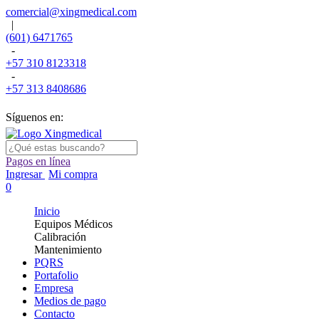
comercial@xingmedical.com
|
(601) 6471765
-
+57 310 8123318
-
+57 313 8408686
Síguenos en:
Pagos en línea
Ingresar
Mi compra
0
Inicio
Equipos Médicos
Calibración
Mantenimiento
PQRS
Portafolio
Empresa
Medios de pago
Contacto