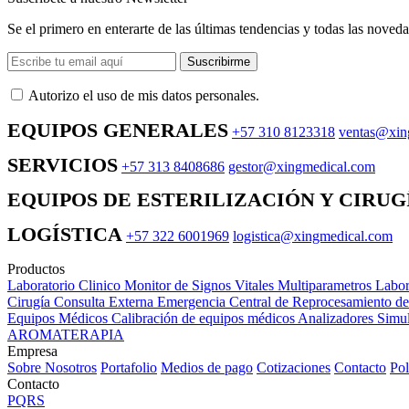
Se el primero en enterarte de las últimas tendencias y todas las noveda
Suscribirme
Autorizo ​​el uso de mis datos personales.
EQUIPOS GENERALES
+57 310 8123318
ventas@xin
SERVICIOS
+57 313 8408686
gestor@xingmedical.com
EQUIPOS DE ESTERILIZACIÓN Y CIRUG
LOGÍSTICA
+57 322 6001969
logistica@xingmedical.com
Productos
Laboratorio Clinico
Monitor de Signos Vitales Multiparametros
Labor
Cirugía
Consulta Externa
Emergencia
Central de Reprocesamiento d
Equipos Médicos
Calibración de equipos médicos
Analizadores
Simul
AROMATERAPIA
Empresa
Sobre Nosotros
Portafolio
Medios de pago
Cotizaciones
Contacto
Pol
Contacto
PQRS