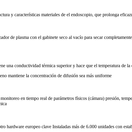
uctura y características materiales de el endoscopio, que prolonga eficaz
ador de plasma con el gabinete seco al vacío para secar completamente 
iene una conductividad térmica superior y hace que el temperatura de la
geno mantiene la concentración de difusión sea más uniforme
onitoreo en tiempo real de parámetros físicos (cámara) presión, tempera
mica
otro hardware europeo clave Instaladas más de 6.000 unidades con estab