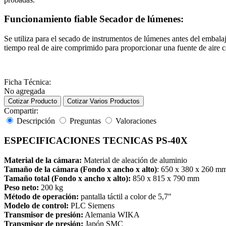
Funcionamiento fiable Secador de lúmenes:
Se utiliza para el secado de instrumentos de lúmenes antes del embala
tiempo real de aire comprimido para proporcionar una fuente de aire c
Ficha Técnica:
No agregada
Cotizar Producto
Cotizar Varios Productos
Compartir:
Descripción
Preguntas
Valoraciones
ESPECIFICACIONES TECNICAS PS-40X
Material de la cámara:
Material de aleación de aluminio
Tamaño de la cámara
(Fondo x ancho x alto)
: 650 x 380 x 260 m
Tamaño total (Fondo x ancho x alto):
850 x 815 x 790 mm
Peso neto:
200 kg
Método de operación:
pantalla táctil a color de 5,7"
Modelo de control:
PLC Siemens
Transmisor de presión:
Alemania WIKA
Transmisor de presión:
Japón SMC