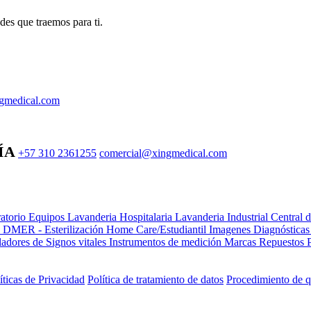
des que traemos para ti.
gmedical.com
ÍA
+57 310 2361255
comercial@xingmedical.com
atorio Equipos
Lavanderia Hospitalaria
Lavanderia Industrial
Central 
e DMER - Esterilización
Home Care/Estudiantil
Imagenes Diagnóstica
adores de Signos vitales
Instrumentos de medición
Marcas
Repuestos
íticas de Privacidad
Política de tratamiento de datos
Procedimiento de q