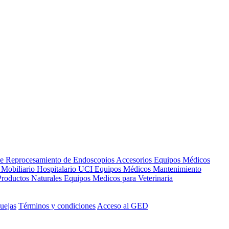
de Reprocesamiento de Endoscopios
Accesorios Equipos Médicos
s
Mobiliario Hospitalario
UCI
Equipos Médicos
Mantenimiento
Productos Naturales
Equipos Medicos para Veterinaria
uejas
Términos y condiciones
Acceso al GED