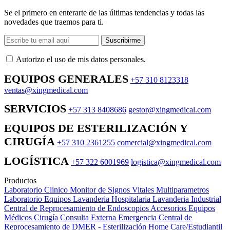
Se el primero en enterarte de las últimas tendencias y todas las
novedades que traemos para ti.
Suscribirme
Autorizo ​​el uso de mis datos personales.
EQUIPOS GENERALES
+57 310 8123318
ventas@xingmedical.com
SERVICIOS
+57 313 8408686
gestor@xingmedical.com
EQUIPOS DE ESTERILIZACIÓN Y
CIRUGÍA
+57 310 2361255
comercial@xingmedical.com
LOGÍSTICA
+57 322 6001969
logistica@xingmedical.com
Productos
Laboratorio Clinico
Monitor de Signos Vitales Multiparametros
Laboratorio Equipos
Lavanderia Hospitalaria
Lavanderia Industrial
Central de Reprocesamiento de Endoscopios
Accesorios Equipos
Médicos
Cirugía
Consulta Externa
Emergencia
Central de
Reprocesamiento de DMER - Esterilización
Home Care/Estudiantil