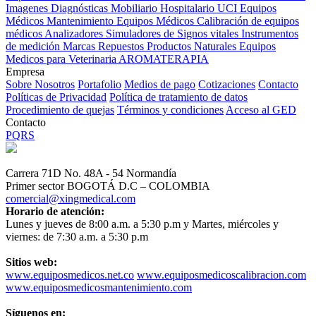
Imagenes Diagnósticas
Mobiliario Hospitalario
UCI
Equipos
Médicos
Mantenimiento Equipos Médicos
Calibración de equipos
médicos
Analizadores
Simuladores de Signos vitales
Instrumentos
de medición
Marcas
Repuestos
Productos Naturales
Equipos
Medicos para Veterinaria
AROMATERAPIA
Empresa
Sobre Nosotros
Portafolio
Medios de pago
Cotizaciones
Contacto
Políticas de Privacidad
Política de tratamiento de datos
Procedimiento de quejas
Términos y condiciones
Acceso al GED
Contacto
PQRS
Carrera 71D No. 48A - 54 Normandía
Primer sector BOGOTÁ D.C – COLOMBIA
comercial@xingmedical.com
Horario de atención:
Lunes y jueves de 8:00 a.m. a 5:30 p.m y Martes, miércoles y
viernes: de 7:30 a.m. a 5:30 p.m
Sitios web:
www.equiposmedicos.net.co
www.equiposmedicoscalibracion.com
www.equiposmedicosmantenimiento.com
Síguenos en: