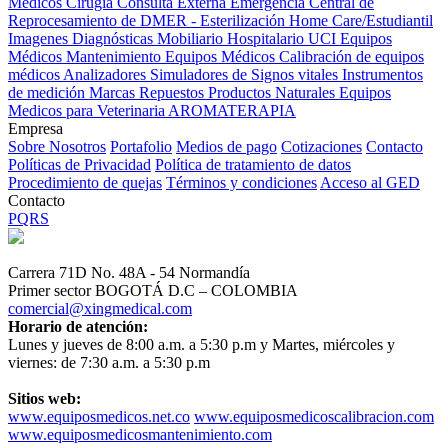
Médicos
Cirugía
Consulta Externa
Emergencia
Central de
Reprocesamiento de DMER - Esterilización
Home Care/Estudiantil
Imagenes Diagnósticas
Mobiliario Hospitalario
UCI
Equipos
Médicos
Mantenimiento Equipos Médicos
Calibración de equipos
médicos
Analizadores
Simuladores de Signos vitales
Instrumentos
de medición
Marcas
Repuestos
Productos Naturales
Equipos
Medicos para Veterinaria
AROMATERAPIA
Empresa
Sobre Nosotros
Portafolio
Medios de pago
Cotizaciones
Contacto
Políticas de Privacidad
Política de tratamiento de datos
Procedimiento de quejas
Términos y condiciones
Acceso al GED
Contacto
PQRS
Carrera 71D No. 48A - 54 Normandía
Primer sector BOGOTÁ D.C – COLOMBIA
comercial@xingmedical.com
Horario de atención:
Lunes y jueves de 8:00 a.m. a 5:30 p.m y Martes, miércoles y
viernes: de 7:30 a.m. a 5:30 p.m
Sitios web:
www.equiposmedicos.net.co
www.equiposmedicoscalibracion.com
www.equiposmedicosmantenimiento.com