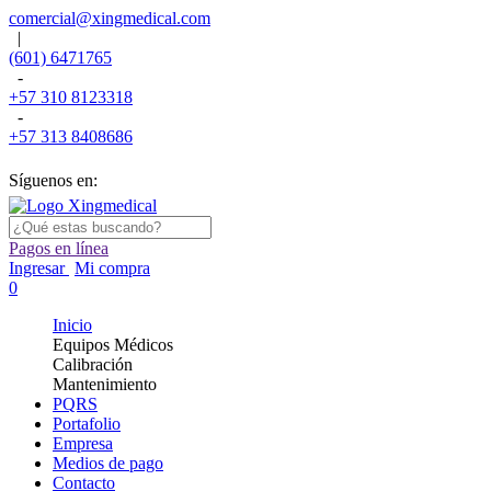
comercial@xingmedical.com
|
(601) 6471765
-
+57 310 8123318
-
+57 313 8408686
Síguenos en:
Pagos en línea
Ingresar
Mi compra
0
Inicio
Equipos Médicos
Calibración
Mantenimiento
PQRS
Portafolio
Empresa
Medios de pago
Contacto