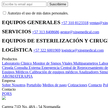
Suscribirme
Autorizo ​​el uso de mis datos personales.
EQUIPOS GENERALES
+57 310 8123318
ventas@xin
SERVICIOS
+57 313 8408686
gestor@xingmedical.com
EQUIPOS DE ESTERILIZACIÓN Y CIRUG
LOGÍSTICA
+57 322 6001969
logistica@xingmedical.com
Productos
Laboratorio Clinico
Monitor de Signos Vitales Multiparametros
Labor
Cirugía
Consulta Externa
Emergencia
Central de Reprocesamiento d
Equipos Médicos
Calibración de equipos médicos
Analizadores
Simul
AROMATERAPIA
Empresa
Sobre Nosotros
Portafolio
Medios de pago
Cotizaciones
Contacto
Pol
Contacto
PQRS
Carrera 71D No. 48A - 54 Normandía