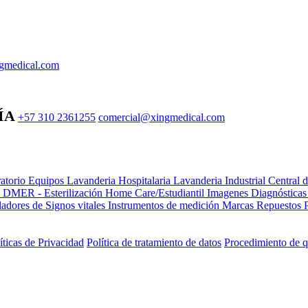
gmedical.com
ÍA
+57 310 2361255
comercial@xingmedical.com
atorio Equipos
Lavanderia Hospitalaria
Lavanderia Industrial
Central 
e DMER - Esterilización
Home Care/Estudiantil
Imagenes Diagnóstica
adores de Signos vitales
Instrumentos de medición
Marcas
Repuestos
íticas de Privacidad
Política de tratamiento de datos
Procedimiento de q