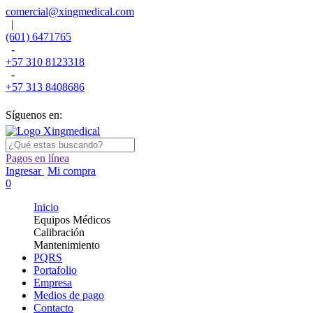
comercial@xingmedical.com
|
(601) 6471765
-
+57 310 8123318
-
+57 313 8408686
Síguenos en:
Pagos en línea
Ingresar
Mi compra
0
Inicio
Equipos Médicos
Calibración
Mantenimiento
PQRS
Portafolio
Empresa
Medios de pago
Contacto