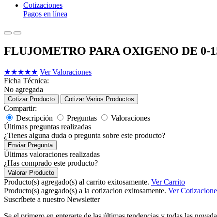
Cotizaciones
Pagos en línea
FLUJOMETRO PARA OXIGENO DE 0-15
★
★
★
★
★
Ver Valoraciones
Ficha Técnica:
No agregada
Cotizar Producto
Cotizar Varios Productos
Compartir:
Descripción
Preguntas
Valoraciones
Últimas preguntas realizadas
¿Tienes alguna duda o pregunta sobre este producto?
Enviar Pregunta
Últimas valoraciones realizadas
¿Has comprado este producto?
Valorar Producto
Producto(s) agregado(s) al carrito exitosamente.
Ver Carrito
Producto(s) agregado(s) a la cotizacion exitosamente.
Ver Cotizacione
Suscríbete a nuestro Newsletter
Se el primero en enterarte de las últimas tendencias y todas las noveda