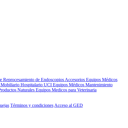
de Reprocesamiento de Endoscopios
Accesorios Equipos Médicos
s
Mobiliario Hospitalario
UCI
Equipos Médicos
Mantenimiento
Productos Naturales
Equipos Medicos para Veterinaria
uejas
Términos y condiciones
Acceso al GED