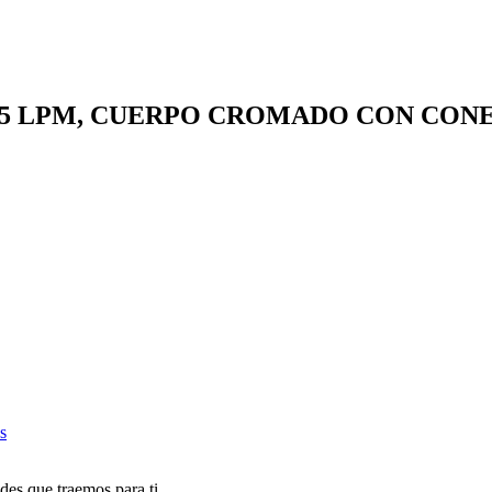
 LPM, CUERPO CROMADO CON CONEXI?
s
des que traemos para ti.