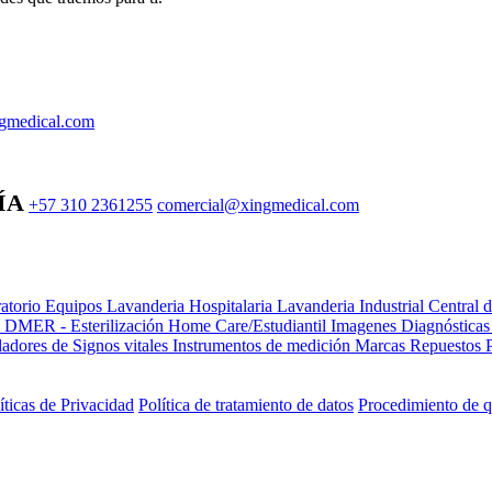
gmedical.com
ÍA
+57 310 2361255
comercial@xingmedical.com
atorio Equipos
Lavanderia Hospitalaria
Lavanderia Industrial
Central 
e DMER - Esterilización
Home Care/Estudiantil
Imagenes Diagnóstica
adores de Signos vitales
Instrumentos de medición
Marcas
Repuestos
íticas de Privacidad
Política de tratamiento de datos
Procedimiento de q