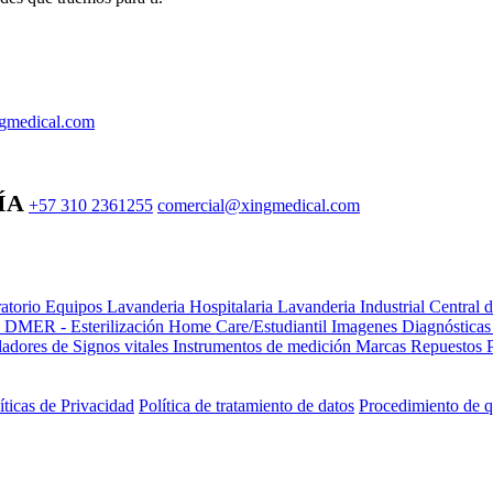
gmedical.com
ÍA
+57 310 2361255
comercial@xingmedical.com
atorio Equipos
Lavanderia Hospitalaria
Lavanderia Industrial
Central 
e DMER - Esterilización
Home Care/Estudiantil
Imagenes Diagnóstica
adores de Signos vitales
Instrumentos de medición
Marcas
Repuestos
íticas de Privacidad
Política de tratamiento de datos
Procedimiento de q