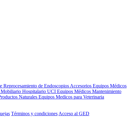
de Reprocesamiento de Endoscopios
Accesorios Equipos Médicos
s
Mobiliario Hospitalario
UCI
Equipos Médicos
Mantenimiento
Productos Naturales
Equipos Medicos para Veterinaria
uejas
Términos y condiciones
Acceso al GED