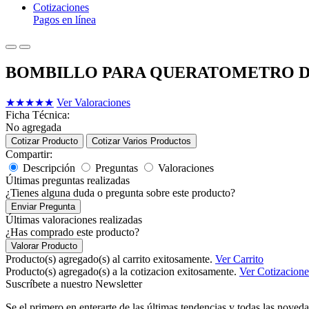
Cotizaciones
Pagos en línea
BOMBILLO PARA QUERATOMETRO DE
★
★
★
★
★
Ver Valoraciones
Ficha Técnica:
No agregada
Cotizar Producto
Cotizar Varios Productos
Compartir:
Descripción
Preguntas
Valoraciones
Últimas preguntas realizadas
¿Tienes alguna duda o pregunta sobre este producto?
Enviar Pregunta
Últimas valoraciones realizadas
¿Has comprado este producto?
Valorar Producto
Producto(s) agregado(s) al carrito exitosamente.
Ver Carrito
Producto(s) agregado(s) a la cotizacion exitosamente.
Ver Cotizacione
Suscríbete a nuestro Newsletter
Se el primero en enterarte de las últimas tendencias y todas las noveda