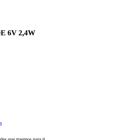
 6V 2,4W
s
des que traemos para ti.