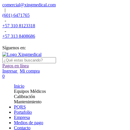
comercial@xingmedical.com
|
(601) 6471765
-
+57 310 8123318
-
+57 313 8408686
Síguenos en:
Pagos en línea
Ingresar
Mi compra
0
Inicio
Equipos Médicos
Calibración
Mantenimiento
PQRS
Portafolio
Empresa
Medios de pago
Contacto