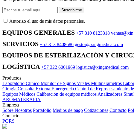
Suscribirme
Autorizo ​​el uso de mis datos personales.
EQUIPOS GENERALES
+57 310 8123318
ventas@xin
SERVICIOS
+57 313 8408686
gestor@xingmedical.com
EQUIPOS DE ESTERILIZACIÓN Y CIRUG
LOGÍSTICA
+57 322 6001969
logistica@xingmedical.com
Productos
Laboratorio Clinico
Monitor de Signos Vitales Multiparametros
Labor
Cirugía
Consulta Externa
Emergencia
Central de Reprocesamiento d
Equipos Médicos
Calibración de equipos médicos
Analizadores
Simul
AROMATERAPIA
Empresa
Sobre Nosotros
Portafolio
Medios de pago
Cotizaciones
Contacto
Pol
Contacto
PQRS