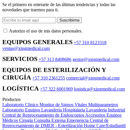
Se el primero en enterarte de las últimas tendencias y todas las
novedades que traemos para ti.
Suscribirme
Autorizo ​​el uso de mis datos personales.
EQUIPOS GENERALES
+57 310 8123318
ventas@xingmedical.com
SERVICIOS
+57 313 8408686
gestor@xingmedical.com
EQUIPOS DE ESTERILIZACIÓN Y
CIRUGÍA
+57 310 2361255
comercial@xingmedical.com
LOGÍSTICA
+57 322 6001969
logistica@xingmedical.com
Productos
Laboratorio Clinico
Monitor de Signos Vitales Multiparametros
Laboratorio Equipos
Lavanderia Hospitalaria
Lavanderia Industrial
Central de Reprocesamiento de Endoscopios
Accesorios Equipos
Médicos
Cirugía
Consulta Externa
Emergencia
Central de
Reprocesamiento de DMER - Esterilización
Home Care/Estudiantil