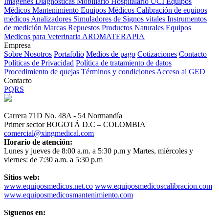
Imagenes Diagnósticas
Mobiliario Hospitalario
UCI
Equipos
Médicos
Mantenimiento Equipos Médicos
Calibración de equipos
médicos
Analizadores
Simuladores de Signos vitales
Instrumentos
de medición
Marcas
Repuestos
Productos Naturales
Equipos
Medicos para Veterinaria
AROMATERAPIA
Empresa
Sobre Nosotros
Portafolio
Medios de pago
Cotizaciones
Contacto
Políticas de Privacidad
Política de tratamiento de datos
Procedimiento de quejas
Términos y condiciones
Acceso al GED
Contacto
PQRS
Carrera 71D No. 48A - 54 Normandía
Primer sector BOGOTÁ D.C – COLOMBIA
comercial@xingmedical.com
Horario de atención:
Lunes y jueves de 8:00 a.m. a 5:30 p.m y Martes, miércoles y
viernes: de 7:30 a.m. a 5:30 p.m
Sitios web:
www.equiposmedicos.net.co
www.equiposmedicoscalibracion.com
www.equiposmedicosmantenimiento.com
Síguenos en: