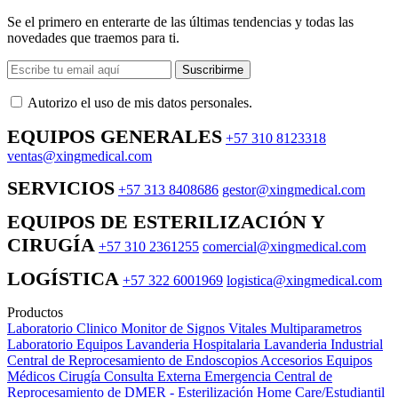
Se el primero en enterarte de las últimas tendencias y todas las
novedades que traemos para ti.
Suscribirme
Autorizo ​​el uso de mis datos personales.
EQUIPOS GENERALES
+57 310 8123318
ventas@xingmedical.com
SERVICIOS
+57 313 8408686
gestor@xingmedical.com
EQUIPOS DE ESTERILIZACIÓN Y
CIRUGÍA
+57 310 2361255
comercial@xingmedical.com
LOGÍSTICA
+57 322 6001969
logistica@xingmedical.com
Productos
Laboratorio Clinico
Monitor de Signos Vitales Multiparametros
Laboratorio Equipos
Lavanderia Hospitalaria
Lavanderia Industrial
Central de Reprocesamiento de Endoscopios
Accesorios Equipos
Médicos
Cirugía
Consulta Externa
Emergencia
Central de
Reprocesamiento de DMER - Esterilización
Home Care/Estudiantil