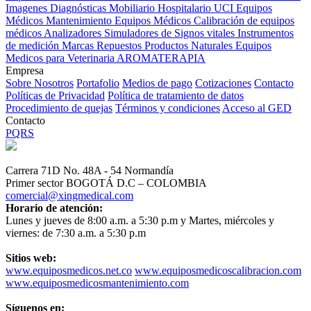
Imagenes Diagnósticas
Mobiliario Hospitalario
UCI
Equipos
Médicos
Mantenimiento Equipos Médicos
Calibración de equipos
médicos
Analizadores
Simuladores de Signos vitales
Instrumentos
de medición
Marcas
Repuestos
Productos Naturales
Equipos
Medicos para Veterinaria
AROMATERAPIA
Empresa
Sobre Nosotros
Portafolio
Medios de pago
Cotizaciones
Contacto
Políticas de Privacidad
Política de tratamiento de datos
Procedimiento de quejas
Términos y condiciones
Acceso al GED
Contacto
PQRS
Carrera 71D No. 48A - 54 Normandía
Primer sector BOGOTÁ D.C – COLOMBIA
comercial@xingmedical.com
Horario de atención:
Lunes y jueves de 8:00 a.m. a 5:30 p.m y Martes, miércoles y
viernes: de 7:30 a.m. a 5:30 p.m
Sitios web:
www.equiposmedicos.net.co
www.equiposmedicoscalibracion.com
www.equiposmedicosmantenimiento.com
Síguenos en: