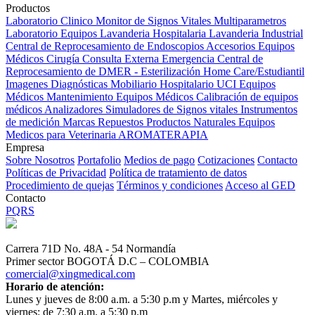
Productos
Laboratorio Clinico
Monitor de Signos Vitales Multiparametros
Laboratorio Equipos
Lavanderia Hospitalaria
Lavanderia Industrial
Central de Reprocesamiento de Endoscopios
Accesorios Equipos
Médicos
Cirugía
Consulta Externa
Emergencia
Central de
Reprocesamiento de DMER - Esterilización
Home Care/Estudiantil
Imagenes Diagnósticas
Mobiliario Hospitalario
UCI
Equipos
Médicos
Mantenimiento Equipos Médicos
Calibración de equipos
médicos
Analizadores
Simuladores de Signos vitales
Instrumentos
de medición
Marcas
Repuestos
Productos Naturales
Equipos
Medicos para Veterinaria
AROMATERAPIA
Empresa
Sobre Nosotros
Portafolio
Medios de pago
Cotizaciones
Contacto
Políticas de Privacidad
Política de tratamiento de datos
Procedimiento de quejas
Términos y condiciones
Acceso al GED
Contacto
PQRS
Carrera 71D No. 48A - 54 Normandía
Primer sector BOGOTÁ D.C – COLOMBIA
comercial@xingmedical.com
Horario de atención:
Lunes y jueves de 8:00 a.m. a 5:30 p.m y Martes, miércoles y
viernes: de 7:30 a.m. a 5:30 p.m