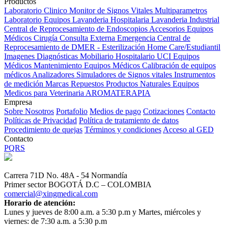
Productos
Laboratorio Clinico
Monitor de Signos Vitales Multiparametros
Laboratorio Equipos
Lavanderia Hospitalaria
Lavanderia Industrial
Central de Reprocesamiento de Endoscopios
Accesorios Equipos
Médicos
Cirugía
Consulta Externa
Emergencia
Central de
Reprocesamiento de DMER - Esterilización
Home Care/Estudiantil
Imagenes Diagnósticas
Mobiliario Hospitalario
UCI
Equipos
Médicos
Mantenimiento Equipos Médicos
Calibración de equipos
médicos
Analizadores
Simuladores de Signos vitales
Instrumentos
de medición
Marcas
Repuestos
Productos Naturales
Equipos
Medicos para Veterinaria
AROMATERAPIA
Empresa
Sobre Nosotros
Portafolio
Medios de pago
Cotizaciones
Contacto
Políticas de Privacidad
Política de tratamiento de datos
Procedimiento de quejas
Términos y condiciones
Acceso al GED
Contacto
PQRS
Carrera 71D No. 48A - 54 Normandía
Primer sector BOGOTÁ D.C – COLOMBIA
comercial@xingmedical.com
Horario de atención:
Lunes y jueves de 8:00 a.m. a 5:30 p.m y Martes, miércoles y
viernes: de 7:30 a.m. a 5:30 p.m