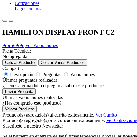
Cotizaciones
Pagos en línea
HAMILTON DISPLAY FRONT C2
★
★
★
★
★
Ver Valoraciones
Ficha Técnica:
No agregada
Cotizar Producto
Cotizar Varios Productos
Compartir:
Descripción
Preguntas
Valoraciones
Últimas preguntas realizadas
¿Tienes alguna duda o pregunta sobre este producto?
Enviar Pregunta
Últimas valoraciones realizadas
¿Has comprado este producto?
Valorar Producto
Producto(s) agregado(s) al carrito exitosamente.
Ver Carrito
Producto(s) agregado(s) a la cotizacion exitosamente.
Ver Cotizacione
Suscríbete a nuestro Newsletter
Se el primero en enterarte de las últimas tendencias y todas las noveda