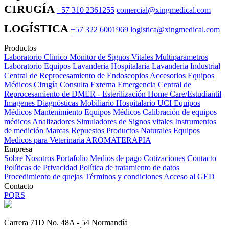
CIRUGÍA
+57 310 2361255
comercial@xingmedical.com
LOGÍSTICA
+57 322 6001969
logistica@xingmedical.com
Productos
Laboratorio Clinico
Monitor de Signos Vitales Multiparametros
Laboratorio Equipos
Lavanderia Hospitalaria
Lavanderia Industrial
Central de Reprocesamiento de Endoscopios
Accesorios Equipos
Médicos
Cirugía
Consulta Externa
Emergencia
Central de
Reprocesamiento de DMER - Esterilización
Home Care/Estudiantil
Imagenes Diagnósticas
Mobiliario Hospitalario
UCI
Equipos
Médicos
Mantenimiento Equipos Médicos
Calibración de equipos
médicos
Analizadores
Simuladores de Signos vitales
Instrumentos
de medición
Marcas
Repuestos
Productos Naturales
Equipos
Medicos para Veterinaria
AROMATERAPIA
Empresa
Sobre Nosotros
Portafolio
Medios de pago
Cotizaciones
Contacto
Políticas de Privacidad
Política de tratamiento de datos
Procedimiento de quejas
Términos y condiciones
Acceso al GED
Contacto
PQRS
Carrera 71D No. 48A - 54 Normandía