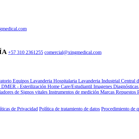
gmedical.com
ÍA
+57 310 2361255
comercial@xingmedical.com
atorio Equipos
Lavanderia Hospitalaria
Lavanderia Industrial
Central 
e DMER - Esterilización
Home Care/Estudiantil
Imagenes Diagnóstica
adores de Signos vitales
Instrumentos de medición
Marcas
Repuestos
íticas de Privacidad
Política de tratamiento de datos
Procedimiento de q