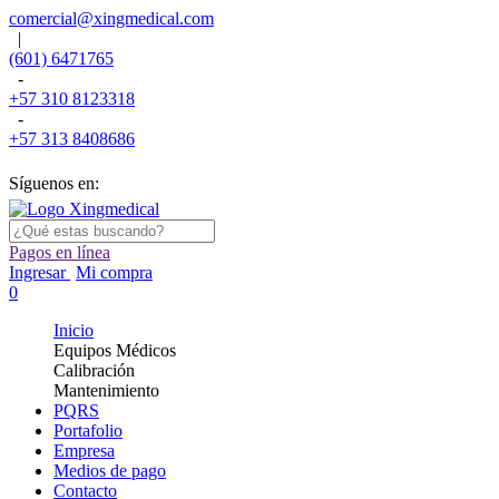
comercial@xingmedical.com
|
(601) 6471765
-
+57 310 8123318
-
+57 313 8408686
Síguenos en:
Pagos en línea
Ingresar
Mi compra
0
Inicio
Equipos Médicos
Calibración
Mantenimiento
PQRS
Portafolio
Empresa
Medios de pago
Contacto