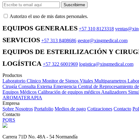
Suscribirme
Autorizo ​​el uso de mis datos personales.
EQUIPOS GENERALES
+57 310 8123318
ventas@xin
SERVICIOS
+57 313 8408686
gestor@xingmedical.com
EQUIPOS DE ESTERILIZACIÓN Y CIRUG
LOGÍSTICA
+57 322 6001969
logistica@xingmedical.com
Productos
Laboratorio Clinico
Monitor de Signos Vitales Multiparametros
Labor
Cirugía
Consulta Externa
Emergencia
Central de Reprocesamiento d
Equipos Médicos
Calibración de equipos médicos
Analizadores
Simul
AROMATERAPIA
Empresa
Sobre Nosotros
Portafolio
Medios de pago
Cotizaciones
Contacto
Pol
Contacto
PQRS
Carrera 71D No. 48A - 54 Normandía