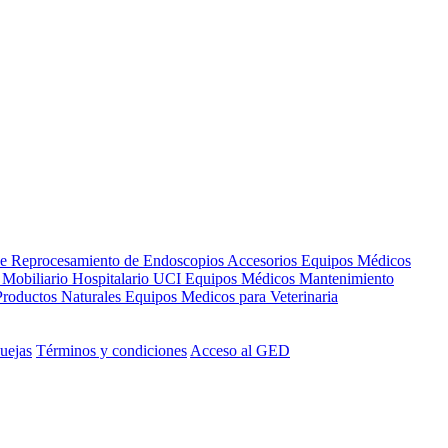
de Reprocesamiento de Endoscopios
Accesorios Equipos Médicos
s
Mobiliario Hospitalario
UCI
Equipos Médicos
Mantenimiento
Productos Naturales
Equipos Medicos para Veterinaria
uejas
Términos y condiciones
Acceso al GED