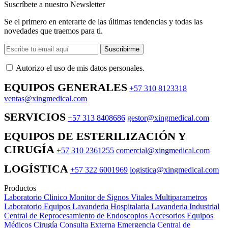
Suscríbete a nuestro Newsletter
Se el primero en enterarte de las últimas tendencias y todas las
novedades que traemos para ti.
Suscribirme
Autorizo ​​el uso de mis datos personales.
EQUIPOS GENERALES
+57 310 8123318
ventas@xingmedical.com
SERVICIOS
+57 313 8408686
gestor@xingmedical.com
EQUIPOS DE ESTERILIZACIÓN Y
CIRUGÍA
+57 310 2361255
comercial@xingmedical.com
LOGÍSTICA
+57 322 6001969
logistica@xingmedical.com
Productos
Laboratorio Clinico
Monitor de Signos Vitales Multiparametros
Laboratorio Equipos
Lavanderia Hospitalaria
Lavanderia Industrial
Central de Reprocesamiento de Endoscopios
Accesorios Equipos
Médicos
Cirugía
Consulta Externa
Emergencia
Central de