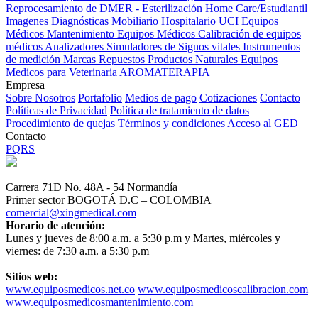
Reprocesamiento de DMER - Esterilización
Home Care/Estudiantil
Imagenes Diagnósticas
Mobiliario Hospitalario
UCI
Equipos
Médicos
Mantenimiento Equipos Médicos
Calibración de equipos
médicos
Analizadores
Simuladores de Signos vitales
Instrumentos
de medición
Marcas
Repuestos
Productos Naturales
Equipos
Medicos para Veterinaria
AROMATERAPIA
Empresa
Sobre Nosotros
Portafolio
Medios de pago
Cotizaciones
Contacto
Políticas de Privacidad
Política de tratamiento de datos
Procedimiento de quejas
Términos y condiciones
Acceso al GED
Contacto
PQRS
Carrera 71D No. 48A - 54 Normandía
Primer sector BOGOTÁ D.C – COLOMBIA
comercial@xingmedical.com
Horario de atención:
Lunes y jueves de 8:00 a.m. a 5:30 p.m y Martes, miércoles y
viernes: de 7:30 a.m. a 5:30 p.m
Sitios web:
www.equiposmedicos.net.co
www.equiposmedicoscalibracion.com
www.equiposmedicosmantenimiento.com