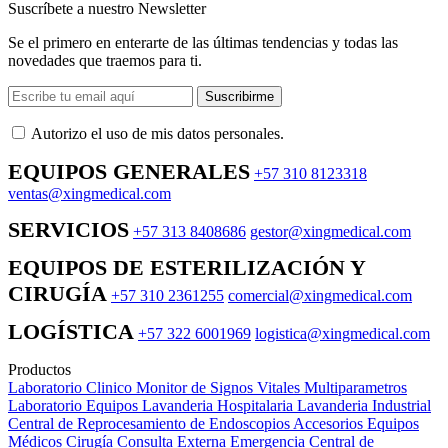
Suscríbete a nuestro Newsletter
Se el primero en enterarte de las últimas tendencias y todas las
novedades que traemos para ti.
Suscribirme
Autorizo ​​el uso de mis datos personales.
EQUIPOS GENERALES
+57 310 8123318
ventas@xingmedical.com
SERVICIOS
+57 313 8408686
gestor@xingmedical.com
EQUIPOS DE ESTERILIZACIÓN Y
CIRUGÍA
+57 310 2361255
comercial@xingmedical.com
LOGÍSTICA
+57 322 6001969
logistica@xingmedical.com
Productos
Laboratorio Clinico
Monitor de Signos Vitales Multiparametros
Laboratorio Equipos
Lavanderia Hospitalaria
Lavanderia Industrial
Central de Reprocesamiento de Endoscopios
Accesorios Equipos
Médicos
Cirugía
Consulta Externa
Emergencia
Central de