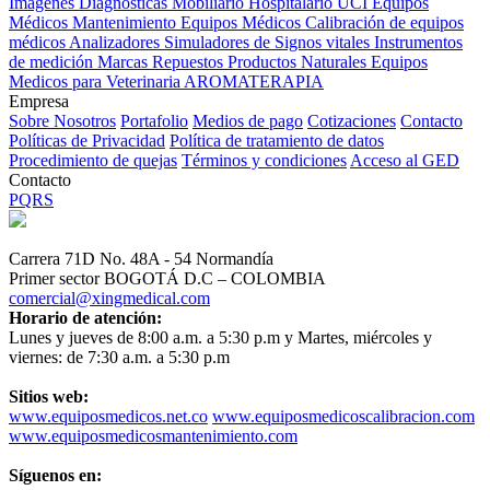
Imagenes Diagnósticas
Mobiliario Hospitalario
UCI
Equipos
Médicos
Mantenimiento Equipos Médicos
Calibración de equipos
médicos
Analizadores
Simuladores de Signos vitales
Instrumentos
de medición
Marcas
Repuestos
Productos Naturales
Equipos
Medicos para Veterinaria
AROMATERAPIA
Empresa
Sobre Nosotros
Portafolio
Medios de pago
Cotizaciones
Contacto
Políticas de Privacidad
Política de tratamiento de datos
Procedimiento de quejas
Términos y condiciones
Acceso al GED
Contacto
PQRS
Carrera 71D No. 48A - 54 Normandía
Primer sector BOGOTÁ D.C – COLOMBIA
comercial@xingmedical.com
Horario de atención:
Lunes y jueves de 8:00 a.m. a 5:30 p.m y Martes, miércoles y
viernes: de 7:30 a.m. a 5:30 p.m
Sitios web:
www.equiposmedicos.net.co
www.equiposmedicoscalibracion.com
www.equiposmedicosmantenimiento.com
Síguenos en: