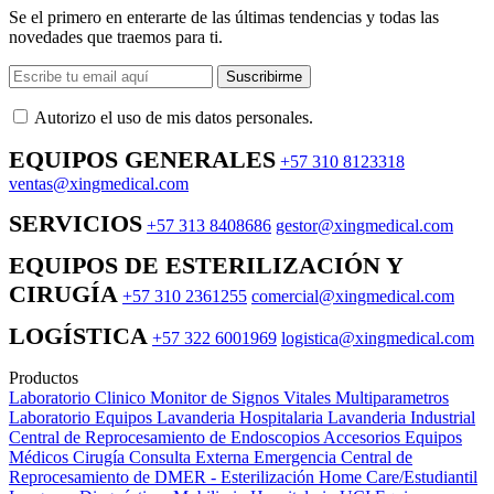
Se el primero en enterarte de las últimas tendencias y todas las
novedades que traemos para ti.
Suscribirme
Autorizo ​​el uso de mis datos personales.
EQUIPOS GENERALES
+57 310 8123318
ventas@xingmedical.com
SERVICIOS
+57 313 8408686
gestor@xingmedical.com
EQUIPOS DE ESTERILIZACIÓN Y
CIRUGÍA
+57 310 2361255
comercial@xingmedical.com
LOGÍSTICA
+57 322 6001969
logistica@xingmedical.com
Productos
Laboratorio Clinico
Monitor de Signos Vitales Multiparametros
Laboratorio Equipos
Lavanderia Hospitalaria
Lavanderia Industrial
Central de Reprocesamiento de Endoscopios
Accesorios Equipos
Médicos
Cirugía
Consulta Externa
Emergencia
Central de
Reprocesamiento de DMER - Esterilización
Home Care/Estudiantil