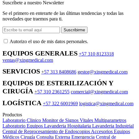
Suscríbete a nuestro Newsletter
Se el primero en enterarte de las últimas tendencias y todas las
novedades que traemos para ti.
Suscribirme
Autorizo ​​el uso de mis datos personales.
EQUIPOS GENERALES
+57 310 8123318
ventas@xingmedical.com
SERVICIOS
+57 313 8408686
gestor@xingmedical.com
EQUIPOS DE ESTERILIZACIÓN Y
CIRUGÍA
+57 310 2361255
comercial@xingmedical.com
LOGÍSTICA
+57 322 6001969
logistica@xingmedical.com
Productos
Laboratorio Clinico
Monitor de Signos Vitales Multiparametros
Laboratorio Equipos
Lavanderia Hospitalaria
Lavanderia Industrial
Central de Reprocesamiento de Endoscopios
Accesorios Equipos
Médicos
Cirugía
Consulta Externa
Emergencia
Central de