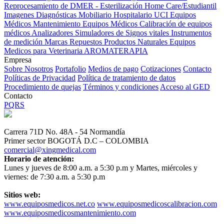
Reprocesamiento de DMER - Esterilización
Home Care/Estudiantil
Imagenes Diagnósticas
Mobiliario Hospitalario
UCI
Equipos
Médicos
Mantenimiento Equipos Médicos
Calibración de equipos
médicos
Analizadores
Simuladores de Signos vitales
Instrumentos
de medición
Marcas
Repuestos
Productos Naturales
Equipos
Medicos para Veterinaria
AROMATERAPIA
Empresa
Sobre Nosotros
Portafolio
Medios de pago
Cotizaciones
Contacto
Políticas de Privacidad
Política de tratamiento de datos
Procedimiento de quejas
Términos y condiciones
Acceso al GED
Contacto
PQRS
Carrera 71D No. 48A - 54 Normandía
Primer sector BOGOTÁ D.C – COLOMBIA
comercial@xingmedical.com
Horario de atención:
Lunes y jueves de 8:00 a.m. a 5:30 p.m y Martes, miércoles y
viernes: de 7:30 a.m. a 5:30 p.m
Sitios web:
www.equiposmedicos.net.co
www.equiposmedicoscalibracion.com
www.equiposmedicosmantenimiento.com