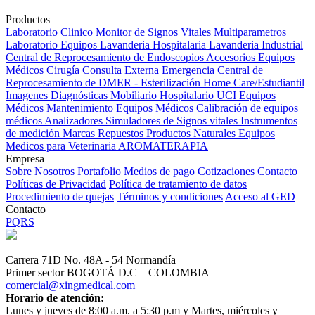
Productos
Laboratorio Clinico
Monitor de Signos Vitales Multiparametros
Laboratorio Equipos
Lavanderia Hospitalaria
Lavanderia Industrial
Central de Reprocesamiento de Endoscopios
Accesorios Equipos
Médicos
Cirugía
Consulta Externa
Emergencia
Central de
Reprocesamiento de DMER - Esterilización
Home Care/Estudiantil
Imagenes Diagnósticas
Mobiliario Hospitalario
UCI
Equipos
Médicos
Mantenimiento Equipos Médicos
Calibración de equipos
médicos
Analizadores
Simuladores de Signos vitales
Instrumentos
de medición
Marcas
Repuestos
Productos Naturales
Equipos
Medicos para Veterinaria
AROMATERAPIA
Empresa
Sobre Nosotros
Portafolio
Medios de pago
Cotizaciones
Contacto
Políticas de Privacidad
Política de tratamiento de datos
Procedimiento de quejas
Términos y condiciones
Acceso al GED
Contacto
PQRS
Carrera 71D No. 48A - 54 Normandía
Primer sector BOGOTÁ D.C – COLOMBIA
comercial@xingmedical.com
Horario de atención:
Lunes y jueves de 8:00 a.m. a 5:30 p.m y Martes, miércoles y