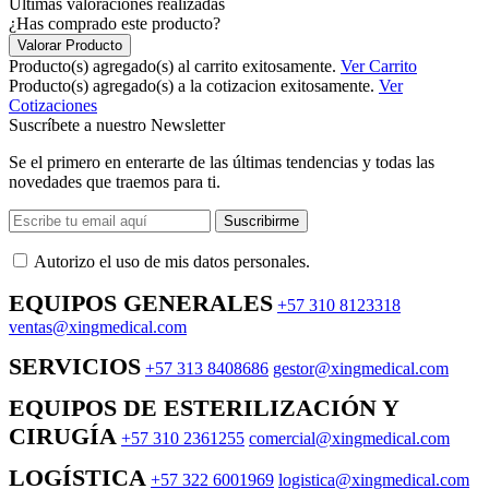
Últimas valoraciones realizadas
¿Has comprado este producto?
Valorar Producto
Producto(s) agregado(s) al carrito exitosamente.
Ver Carrito
Producto(s) agregado(s) a la cotizacion exitosamente.
Ver
Cotizaciones
Suscríbete a nuestro Newsletter
Se el primero en enterarte de las últimas tendencias y todas las
novedades que traemos para ti.
Suscribirme
Autorizo ​​el uso de mis datos personales.
EQUIPOS GENERALES
+57 310 8123318
ventas@xingmedical.com
SERVICIOS
+57 313 8408686
gestor@xingmedical.com
EQUIPOS DE ESTERILIZACIÓN Y
CIRUGÍA
+57 310 2361255
comercial@xingmedical.com
LOGÍSTICA
+57 322 6001969
logistica@xingmedical.com