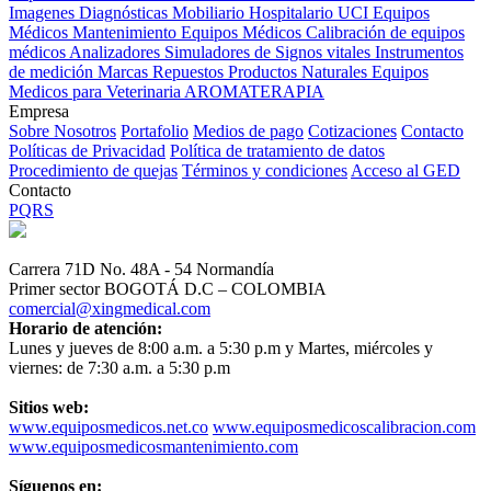
Imagenes Diagnósticas
Mobiliario Hospitalario
UCI
Equipos
Médicos
Mantenimiento Equipos Médicos
Calibración de equipos
médicos
Analizadores
Simuladores de Signos vitales
Instrumentos
de medición
Marcas
Repuestos
Productos Naturales
Equipos
Medicos para Veterinaria
AROMATERAPIA
Empresa
Sobre Nosotros
Portafolio
Medios de pago
Cotizaciones
Contacto
Políticas de Privacidad
Política de tratamiento de datos
Procedimiento de quejas
Términos y condiciones
Acceso al GED
Contacto
PQRS
Carrera 71D No. 48A - 54 Normandía
Primer sector BOGOTÁ D.C – COLOMBIA
comercial@xingmedical.com
Horario de atención:
Lunes y jueves de 8:00 a.m. a 5:30 p.m y Martes, miércoles y
viernes: de 7:30 a.m. a 5:30 p.m
Sitios web:
www.equiposmedicos.net.co
www.equiposmedicoscalibracion.com
www.equiposmedicosmantenimiento.com
Síguenos en: