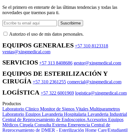
Se el primero en enterarte de las últimas tendencias y todas las
novedades que traemos para ti.
Suscribirme
Autorizo ​​el uso de mis datos personales.
EQUIPOS GENERALES
+57 310 8123318
ventas@xingmedical.com
SERVICIOS
+57 313 8408686
gestor@xingmedical.com
EQUIPOS DE ESTERILIZACIÓN Y
CIRUGÍA
+57 310 2361255
comercial@xingmedical.com
LOGÍSTICA
+57 322 6001969
logistica@xingmedical.com
Productos
Laboratorio Clinico
Monitor de Signos Vitales Multiparametros
Laboratorio Equipos
Lavanderia Hospitalaria
Lavanderia Industrial
Central de Reprocesamiento de Endoscopios
Accesorios Equipos
Médicos
Cirugía
Consulta Externa
Emergencia
Central de
Reprocesamiento de DMER - Esterilización
Home Care/Estudiantil