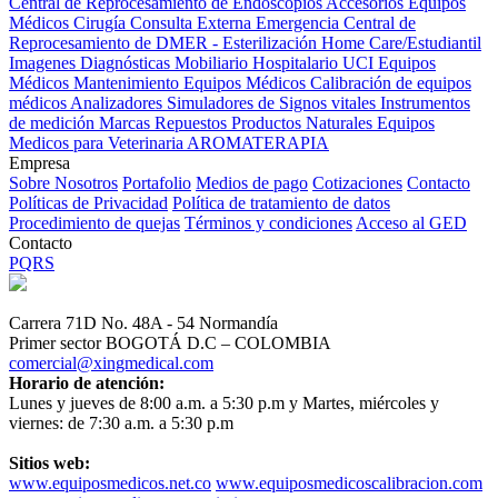
Central de Reprocesamiento de Endoscopios
Accesorios Equipos
Médicos
Cirugía
Consulta Externa
Emergencia
Central de
Reprocesamiento de DMER - Esterilización
Home Care/Estudiantil
Imagenes Diagnósticas
Mobiliario Hospitalario
UCI
Equipos
Médicos
Mantenimiento Equipos Médicos
Calibración de equipos
médicos
Analizadores
Simuladores de Signos vitales
Instrumentos
de medición
Marcas
Repuestos
Productos Naturales
Equipos
Medicos para Veterinaria
AROMATERAPIA
Empresa
Sobre Nosotros
Portafolio
Medios de pago
Cotizaciones
Contacto
Políticas de Privacidad
Política de tratamiento de datos
Procedimiento de quejas
Términos y condiciones
Acceso al GED
Contacto
PQRS
Carrera 71D No. 48A - 54 Normandía
Primer sector BOGOTÁ D.C – COLOMBIA
comercial@xingmedical.com
Horario de atención:
Lunes y jueves de 8:00 a.m. a 5:30 p.m y Martes, miércoles y
viernes: de 7:30 a.m. a 5:30 p.m
Sitios web:
www.equiposmedicos.net.co
www.equiposmedicoscalibracion.com