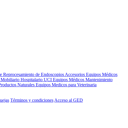
de Reprocesamiento de Endoscopios
Accesorios Equipos Médicos
s
Mobiliario Hospitalario
UCI
Equipos Médicos
Mantenimiento
Productos Naturales
Equipos Medicos para Veterinaria
uejas
Términos y condiciones
Acceso al GED