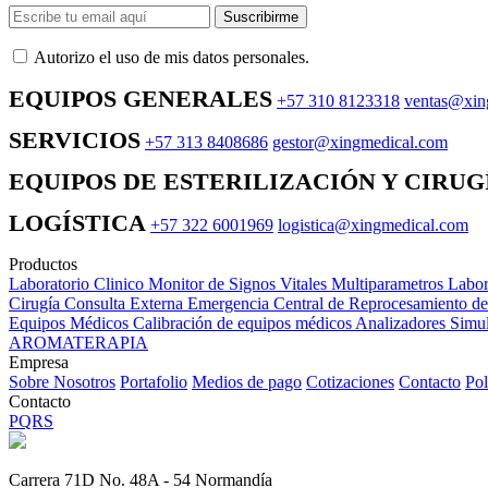
Suscribirme
Autorizo ​​el uso de mis datos personales.
EQUIPOS GENERALES
+57 310 8123318
ventas@xin
SERVICIOS
+57 313 8408686
gestor@xingmedical.com
EQUIPOS DE ESTERILIZACIÓN Y CIRUG
LOGÍSTICA
+57 322 6001969
logistica@xingmedical.com
Productos
Laboratorio Clinico
Monitor de Signos Vitales Multiparametros
Labor
Cirugía
Consulta Externa
Emergencia
Central de Reprocesamiento d
Equipos Médicos
Calibración de equipos médicos
Analizadores
Simul
AROMATERAPIA
Empresa
Sobre Nosotros
Portafolio
Medios de pago
Cotizaciones
Contacto
Pol
Contacto
PQRS
Carrera 71D No. 48A - 54 Normandía