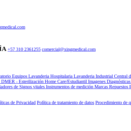
gmedical.com
ÍA
+57 310 2361255
comercial@xingmedical.com
atorio Equipos
Lavanderia Hospitalaria
Lavanderia Industrial
Central 
e DMER - Esterilización
Home Care/Estudiantil
Imagenes Diagnóstica
adores de Signos vitales
Instrumentos de medición
Marcas
Repuestos
íticas de Privacidad
Política de tratamiento de datos
Procedimiento de q