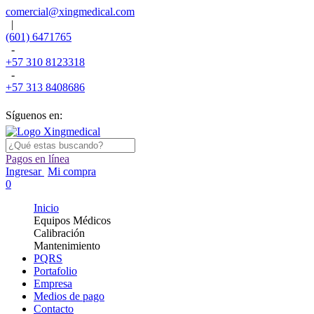
comercial@xingmedical.com
|
(601) 6471765
-
+57 310 8123318
-
+57 313 8408686
Síguenos en:
Pagos en línea
Ingresar
Mi compra
0
Inicio
Equipos Médicos
Calibración
Mantenimiento
PQRS
Portafolio
Empresa
Medios de pago
Contacto