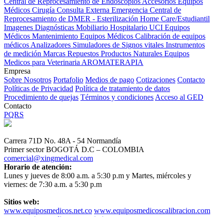
Central de Reprocesamiento de Endoscopios
Accesorios Equipos
Médicos
Cirugía
Consulta Externa
Emergencia
Central de
Reprocesamiento de DMER - Esterilización
Home Care/Estudiantil
Imagenes Diagnósticas
Mobiliario Hospitalario
UCI
Equipos
Médicos
Mantenimiento Equipos Médicos
Calibración de equipos
médicos
Analizadores
Simuladores de Signos vitales
Instrumentos
de medición
Marcas
Repuestos
Productos Naturales
Equipos
Medicos para Veterinaria
AROMATERAPIA
Empresa
Sobre Nosotros
Portafolio
Medios de pago
Cotizaciones
Contacto
Políticas de Privacidad
Política de tratamiento de datos
Procedimiento de quejas
Términos y condiciones
Acceso al GED
Contacto
PQRS
Carrera 71D No. 48A - 54 Normandía
Primer sector BOGOTÁ D.C – COLOMBIA
comercial@xingmedical.com
Horario de atención:
Lunes y jueves de 8:00 a.m. a 5:30 p.m y Martes, miércoles y
viernes: de 7:30 a.m. a 5:30 p.m
Sitios web:
www.equiposmedicos.net.co
www.equiposmedicoscalibracion.com