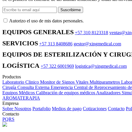
Suscribirme
Autorizo ​​el uso de mis datos personales.
EQUIPOS GENERALES
+57 310 8123318
ventas@xin
SERVICIOS
+57 313 8408686
gestor@xingmedical.com
EQUIPOS DE ESTERILIZACIÓN Y CIRUG
LOGÍSTICA
+57 322 6001969
logistica@xingmedical.com
Productos
Laboratorio Clinico
Monitor de Signos Vitales Multiparametros
Labor
Cirugía
Consulta Externa
Emergencia
Central de Reprocesamiento d
Equipos Médicos
Calibración de equipos médicos
Analizadores
Simul
AROMATERAPIA
Empresa
Sobre Nosotros
Portafolio
Medios de pago
Cotizaciones
Contacto
Pol
Contacto
PQRS