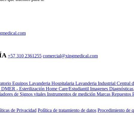
gmedical.com
ÍA
+57 310 2361255
comercial@xingmedical.com
atorio Equipos
Lavanderia Hospitalaria
Lavanderia Industrial
Central 
e DMER - Esterilización
Home Care/Estudiantil
Imagenes Diagnóstica
adores de Signos vitales
Instrumentos de medición
Marcas
Repuestos
íticas de Privacidad
Política de tratamiento de datos
Procedimiento de q