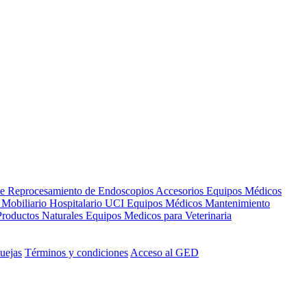
de Reprocesamiento de Endoscopios
Accesorios Equipos Médicos
s
Mobiliario Hospitalario
UCI
Equipos Médicos
Mantenimiento
Productos Naturales
Equipos Medicos para Veterinaria
uejas
Términos y condiciones
Acceso al GED