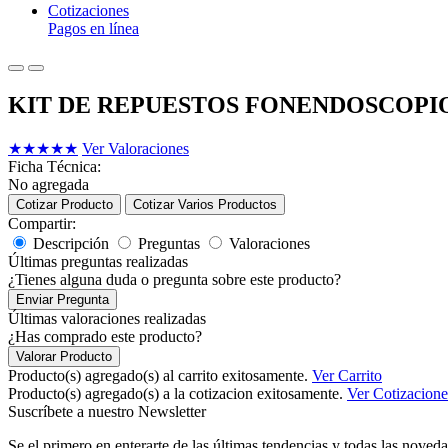
Cotizaciones
Pagos en línea
KIT DE REPUESTOS FONENDOSCOPI
★
★
★
★
★
Ver Valoraciones
Ficha Técnica:
No agregada
Cotizar Producto
Cotizar Varios Productos
Compartir:
Descripción
Preguntas
Valoraciones
Últimas preguntas realizadas
¿Tienes alguna duda o pregunta sobre este producto?
Enviar Pregunta
Últimas valoraciones realizadas
¿Has comprado este producto?
Valorar Producto
Producto(s) agregado(s) al carrito exitosamente.
Ver Carrito
Producto(s) agregado(s) a la cotizacion exitosamente.
Ver Cotizacione
Suscríbete a nuestro Newsletter
Se el primero en enterarte de las últimas tendencias y todas las noveda