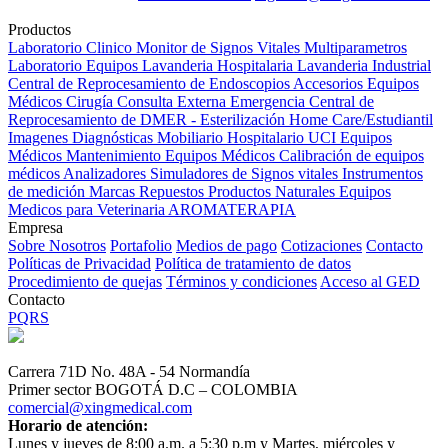
Productos
Laboratorio Clinico
Monitor de Signos Vitales Multiparametros
Laboratorio Equipos
Lavanderia Hospitalaria
Lavanderia Industrial
Central de Reprocesamiento de Endoscopios
Accesorios Equipos
Médicos
Cirugía
Consulta Externa
Emergencia
Central de
Reprocesamiento de DMER - Esterilización
Home Care/Estudiantil
Imagenes Diagnósticas
Mobiliario Hospitalario
UCI
Equipos
Médicos
Mantenimiento Equipos Médicos
Calibración de equipos
médicos
Analizadores
Simuladores de Signos vitales
Instrumentos
de medición
Marcas
Repuestos
Productos Naturales
Equipos
Medicos para Veterinaria
AROMATERAPIA
Empresa
Sobre Nosotros
Portafolio
Medios de pago
Cotizaciones
Contacto
Políticas de Privacidad
Política de tratamiento de datos
Procedimiento de quejas
Términos y condiciones
Acceso al GED
Contacto
PQRS
Carrera 71D No. 48A - 54 Normandía
Primer sector BOGOTÁ D.C – COLOMBIA
comercial@xingmedical.com
Horario de atención:
Lunes y jueves de 8:00 a.m. a 5:30 p.m y Martes, miércoles y