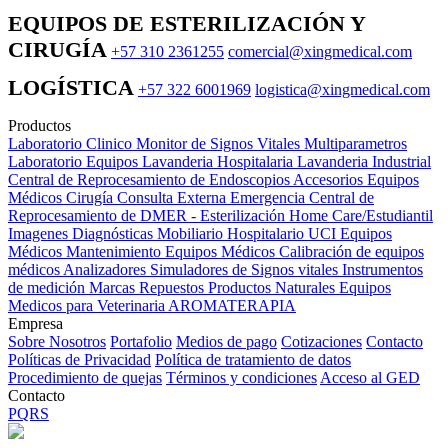
EQUIPOS DE ESTERILIZACIÓN Y
CIRUGÍA
+57 310 2361255
comercial@xingmedical.com
LOGÍSTICA
+57 322 6001969
logistica@xingmedical.com
Productos
Laboratorio Clinico
Monitor de Signos Vitales Multiparametros
Laboratorio Equipos
Lavanderia Hospitalaria
Lavanderia Industrial
Central de Reprocesamiento de Endoscopios
Accesorios Equipos
Médicos
Cirugía
Consulta Externa
Emergencia
Central de
Reprocesamiento de DMER - Esterilización
Home Care/Estudiantil
Imagenes Diagnósticas
Mobiliario Hospitalario
UCI
Equipos
Médicos
Mantenimiento Equipos Médicos
Calibración de equipos
médicos
Analizadores
Simuladores de Signos vitales
Instrumentos
de medición
Marcas
Repuestos
Productos Naturales
Equipos
Medicos para Veterinaria
AROMATERAPIA
Empresa
Sobre Nosotros
Portafolio
Medios de pago
Cotizaciones
Contacto
Políticas de Privacidad
Política de tratamiento de datos
Procedimiento de quejas
Términos y condiciones
Acceso al GED
Contacto
PQRS