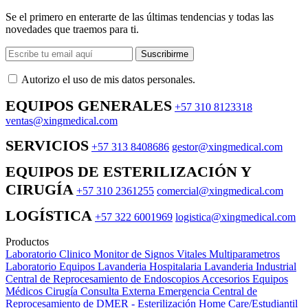
Se el primero en enterarte de las últimas tendencias y todas las
novedades que traemos para ti.
Suscribirme
Autorizo ​​el uso de mis datos personales.
EQUIPOS GENERALES
+57 310 8123318
ventas@xingmedical.com
SERVICIOS
+57 313 8408686
gestor@xingmedical.com
EQUIPOS DE ESTERILIZACIÓN Y
CIRUGÍA
+57 310 2361255
comercial@xingmedical.com
LOGÍSTICA
+57 322 6001969
logistica@xingmedical.com
Productos
Laboratorio Clinico
Monitor de Signos Vitales Multiparametros
Laboratorio Equipos
Lavanderia Hospitalaria
Lavanderia Industrial
Central de Reprocesamiento de Endoscopios
Accesorios Equipos
Médicos
Cirugía
Consulta Externa
Emergencia
Central de
Reprocesamiento de DMER - Esterilización
Home Care/Estudiantil