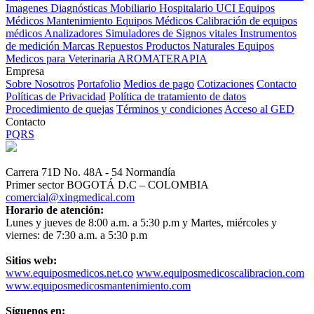
Imagenes Diagnósticas
Mobiliario Hospitalario
UCI
Equipos
Médicos
Mantenimiento Equipos Médicos
Calibración de equipos
médicos
Analizadores
Simuladores de Signos vitales
Instrumentos
de medición
Marcas
Repuestos
Productos Naturales
Equipos
Medicos para Veterinaria
AROMATERAPIA
Empresa
Sobre Nosotros
Portafolio
Medios de pago
Cotizaciones
Contacto
Políticas de Privacidad
Política de tratamiento de datos
Procedimiento de quejas
Términos y condiciones
Acceso al GED
Contacto
PQRS
Carrera 71D No. 48A - 54 Normandía
Primer sector BOGOTÁ D.C – COLOMBIA
comercial@xingmedical.com
Horario de atención:
Lunes y jueves de 8:00 a.m. a 5:30 p.m y Martes, miércoles y
viernes: de 7:30 a.m. a 5:30 p.m
Sitios web:
www.equiposmedicos.net.co
www.equiposmedicoscalibracion.com
www.equiposmedicosmantenimiento.com
Síguenos en: