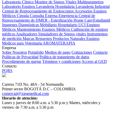
Laboratorio Clinico
Monitor de Signos Vitales Multiparametros
Laboratorio Equipos
Lavanderia Hospitalaria
Lavanderia Industrial
Central de Reprocesamiento de Endoscopios
Accesorios Equipos
Médicos
Cirugía
Consulta Externa
Emergencia
Central de
Reprocesamiento de DMER - Esterilización
Home Care/Estudiantil
Imagenes Diagnósticas
Mobiliario Hospitalario
UCI
Equipos
Médicos
Mantenimiento Equipos Médicos
Calibración de equipos
médicos
Analizadores
Simuladores de Signos vitales
Instrumentos
de medición
Marcas
Repuestos
Productos Naturales
Equipos
Medicos para Veterinaria
AROMATERAPIA
Empresa
Sobre Nosotros
Portafolio
Medios de pago
Cotizaciones
Contacto
Políticas de Privacidad
Política de tratamiento de datos
Procedimiento de quejas
Términos y condiciones
Acceso al GED
Contacto
PQRS
Carrera 71D No. 48A - 54 Normandía
Primer sector BOGOTÁ D.C – COLOMBIA
comercial@xingmedical.com
Horario de atención:
Lunes y jueves de 8:00 a.m. a 5:30 p.m y Martes, miércoles y
viernes: de 7:30 a.m. a 5:30 p.m