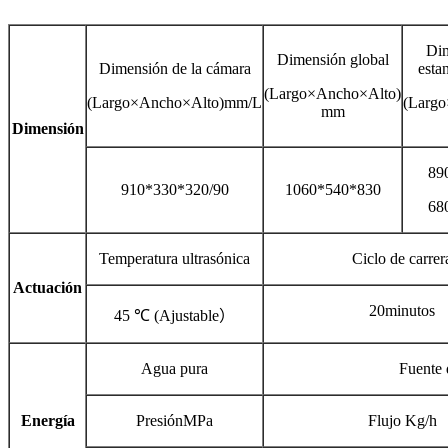
Dim
Dimensión global
Dimensión de la cámara
esta
(Largo×Ancho×Alto)
(Largo×Ancho×Alto)mm/L
(Larg
mm
Dimensión
89
910*330*320/90
1060*540*830
68
Temperatura ultras
ó
nica
Ciclo de carrer
Actuación
20minutos
45 ℃ (Ajustable
）
Agua pura
Fuente 
Energía
Presi
ó
nMPa
Flujo Kg/h