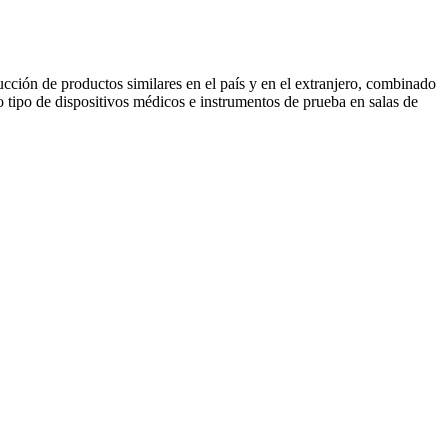
ucci
ó
n de productos similares en el pa
í
s y en el extranjero, combinado
 tipo de dispositivos m
é
dicos e instrumentos de prueba en salas de