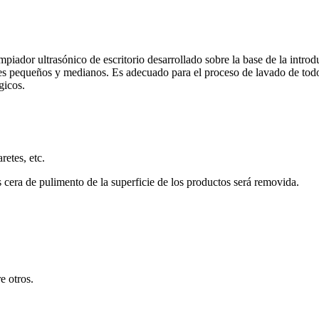
impiador ultras
ó
nico de escritorio desarrollado sobre la base de la introd
ales pequeños y medianos. Es adecuado para el proceso de lavado de todo
gicos.
etes, etc.
cera de pulimento de la superficie de los productos será removida.
e otros.