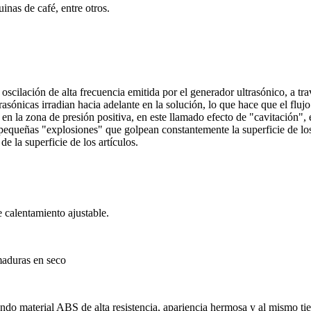
nas de café, entre otros.
e oscilación de alta frecuencia emitida por el generador ultrasónico, a t
rasónicas irradian hacia adelante en la solución, lo que hace que el fluj
en la zona de presión positiva, en este llamado efecto de "cavitación", 
equeñas "explosiones" que golpean constantemente la superficie de los ar
e la superficie de los artículos.
e calentamiento ajustable.
maduras en seco
zando material ABS de alta resistencia, apariencia hermosa y al mismo ti