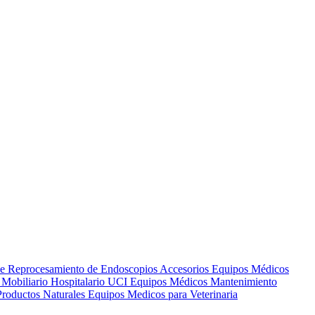
de Reprocesamiento de Endoscopios
Accesorios Equipos Médicos
s
Mobiliario Hospitalario
UCI
Equipos Médicos
Mantenimiento
Productos Naturales
Equipos Medicos para Veterinaria