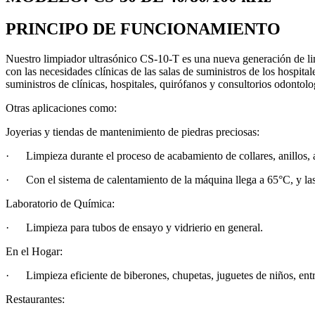
PRINCIPO DE FUNCIONAMIENTO
Nuestro limpiador ultras
ó
nico CS-10-T es una nueva generaci
ó
n de l
con las necesidades cl
í
nicas de las salas de suministros de los hospit
suministros de clínicas, hospitales, quirófanos y consultorios odontolo
Otras aplicaciones como:
Joyerias y tiendas de mantenimiento de piedras preciosas:
· Limpieza durante el proceso de acabamiento de collares, anillos, ar
· Con el sistema de calentamiento de la máquina llega a 65°C, y las 
Laboratorio de Química:
· Limpieza para tubos de ensayo y vidrierio en general.
En el Hogar:
· Limpieza eficiente de biberones, chupetas, juguetes de niños, entr
Restaurantes: