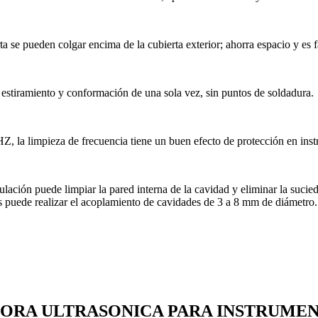
erta se pueden colgar encima de la cubierta exterior; ahorra espacio y es f
 estiramiento y conformaci
ó
n de una sola vez, sin puntos de soldadura.
Z, la limpieza de frecuencia tiene un buen efecto de protección en inst
ulaci
ó
n puede limpiar la pared interna de la cavidad y eliminar la sucied
es puede realizar el acoplamiento de cavidades de 3 a 8 mm de di
á
metro.
DORA ULTRASONICA PARA INSTRUME