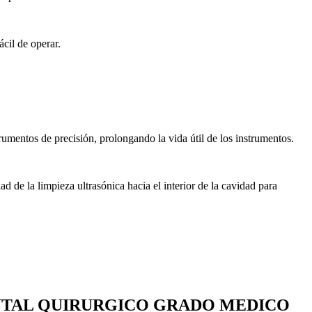
á
cil de operar.
rumentos de precisi
ó
n, prolongando la vida
ú
til de los instrumentos.
ad de la limpieza ultras
ó
nica hacia el interior de la cavidad para
NTAL QUIRURGICO GRADO MEDICO