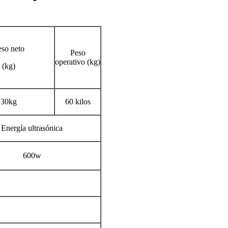
eso neto
Peso
operativo (kg)
(kg)
30kg
60 kilos
Energía ultrasónica
600w