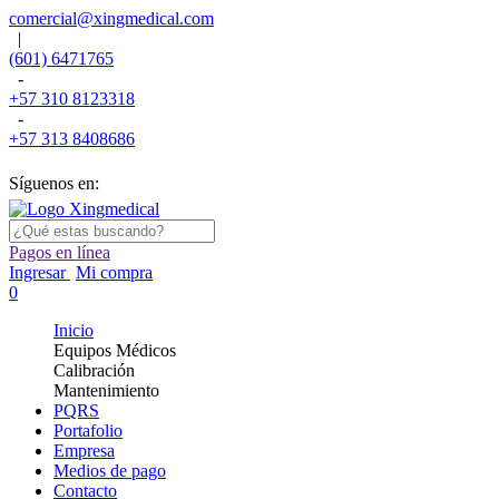
comercial@xingmedical.com
|
(601) 6471765
-
+57 310 8123318
-
+57 313 8408686
Síguenos en:
Pagos en línea
Ingresar
Mi compra
0
Inicio
Equipos Médicos
Calibración
Mantenimiento
PQRS
Portafolio
Empresa
Medios de pago
Contacto