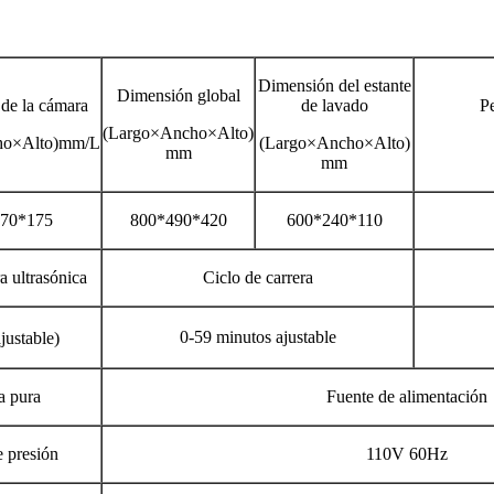
Dimensión del estante
Dimensión global
de la cámara
de lavado
P
(Largo×Ancho×Alto)
ho×Alto)mm/L
(Largo×Ancho×Alto)
mm
mm
70*175
800*490*420
600*240*110
a ultrasónica
Ciclo de carrera
0-59 minutos ajustable
justable)
 pura
Fuente de alimentación
 presión
110V 60Hz