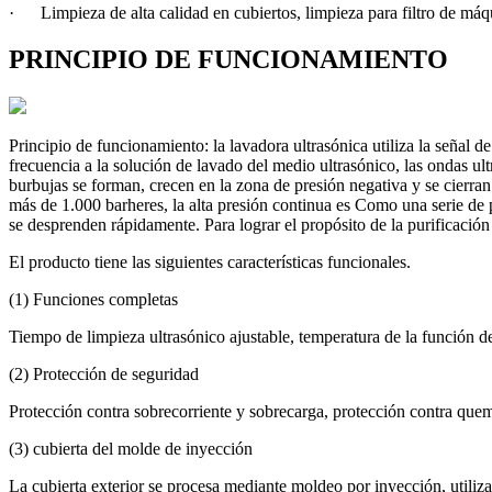
· Limpieza de alta calidad en cubiertos, limpieza para filtro de máqui
PRINCIPIO DE FUNCIONAMIENTO
Principio de funcionamiento: la lavadora ultrasónica utiliza la señal d
frecuencia a la solución de lavado del medio ultrasónico, las ondas ult
burbujas se forman, crecen en la zona de presión negativa y se cierran 
más de 1.000 barheres, la alta presión continua es Como una serie de p
se desprenden rápidamente. Para lograr el propósito de la purificación d
El producto tiene las siguientes caracter
í
sticas funcionales.
(1) Funciones completas
Tiempo de limpieza ultras
ó
nico ajustable, temperatura de la funci
ó
n d
(2) Protecci
ó
n de seguridad
Protecci
ó
n contra sobrecorriente y sobrecarga, protecci
ó
n contra que
(3) cubierta del molde de inyecci
ó
n
La cubierta exterior se procesa mediante moldeo por inyecci
ó
n, utili