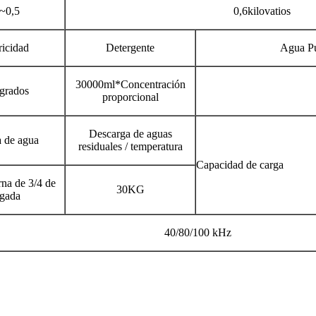
~0,5
0,6kilovatios
ricidad
Detergente
Agua Pu
30000ml*Concentración
 grados
proporcional
Descarga de aguas
a de agua
residuales / temperatura
Capacidad de carga
rna de 3/4 de
30KG
gada
40/80/100 kHz