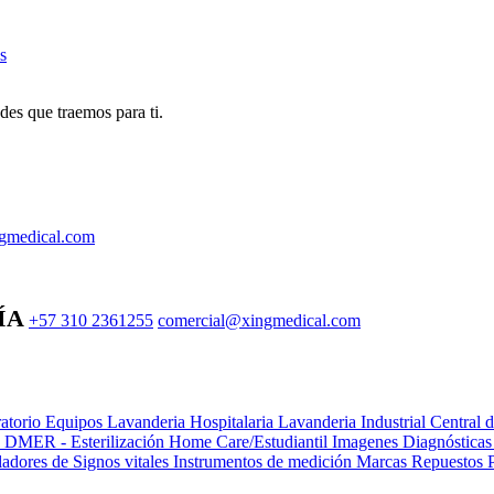
s
des que traemos para ti.
gmedical.com
ÍA
+57 310 2361255
comercial@xingmedical.com
atorio Equipos
Lavanderia Hospitalaria
Lavanderia Industrial
Central 
e DMER - Esterilización
Home Care/Estudiantil
Imagenes Diagnóstica
adores de Signos vitales
Instrumentos de medición
Marcas
Repuestos