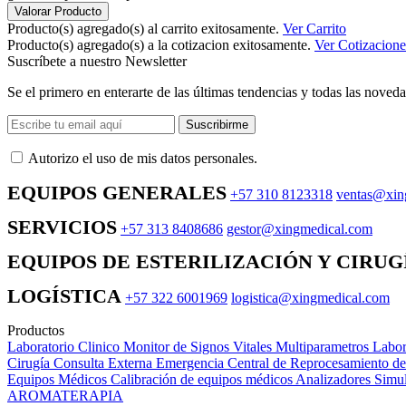
Valorar Producto
Producto(s) agregado(s) al carrito exitosamente.
Ver Carrito
Producto(s) agregado(s) a la cotizacion exitosamente.
Ver Cotizacione
Suscríbete a nuestro Newsletter
Se el primero en enterarte de las últimas tendencias y todas las noveda
Suscribirme
Autorizo ​​el uso de mis datos personales.
EQUIPOS GENERALES
+57 310 8123318
ventas@xin
SERVICIOS
+57 313 8408686
gestor@xingmedical.com
EQUIPOS DE ESTERILIZACIÓN Y CIRUG
LOGÍSTICA
+57 322 6001969
logistica@xingmedical.com
Productos
Laboratorio Clinico
Monitor de Signos Vitales Multiparametros
Labor
Cirugía
Consulta Externa
Emergencia
Central de Reprocesamiento d
Equipos Médicos
Calibración de equipos médicos
Analizadores
Simul
AROMATERAPIA