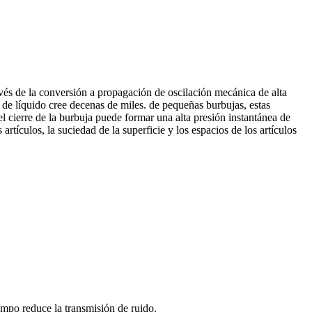
ravés de la conversión a propagación de oscilación mecánica de alta
o de líquido cree decenas de miles. de pequeñas burbujas, estas
el cierre de la burbuja puede formar una alta presión instantánea de
tículos, la suciedad de la superficie y los espacios de los artículos
empo reduce la transmisi
ó
n de ruido.