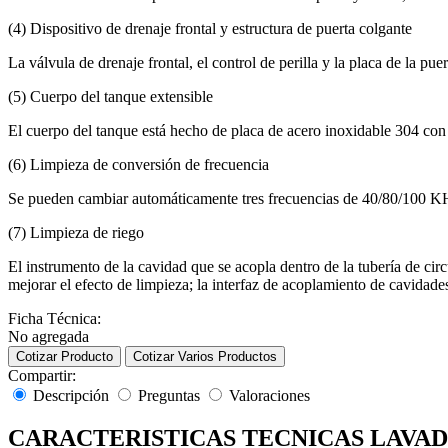
(4) Dispositivo de drenaje frontal y estructura de puerta colgante
La v
á
lvula de drenaje frontal, el control de perilla y la placa de la pu
(5) Cuerpo del tanque extensible
El cuerpo del tanque est
á
hecho de placa de acero inoxidable 304 con
(6) Limpieza de conversi
ó
n de frecuencia
Se pueden cambiar autom
á
ticamente tres frecuencias de 40/80/100 KH
(7) Limpieza de riego
El instrumento de la cavidad que se acopla dentro de la tuber
í
a de circ
mejorar el efecto de limpieza; la interfaz de acoplamiento de cavidad
Ficha Técnica:
No agregada
Cotizar Producto
Cotizar Varios Productos
Compartir:
Descripción
Preguntas
Valoraciones
CARACTERISTICAS TECNICAS LAVA