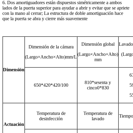
6. Dos amortiguadores están dispuestos simétricamente a ambos
lados de la puerta superior para ayudar a abrir y evitar que se apriete
con la mano al cerrar; La estructura de doble amortiguación hace
que la puerta se abra y cierre más suavemente
Dimensión global
Lavado
Dimensión de la cámara
(Largo×Ancho×Alto)
(Larg
(Largo×Ancho×Alto)mm/L
mm
Dimensión
6
810*sesenta y
650*420*420/100
5
cinco0*830
5
Temperatura de
Temperatura de
Tiempo 
desinfecci
ó
n
lavado
Actuación