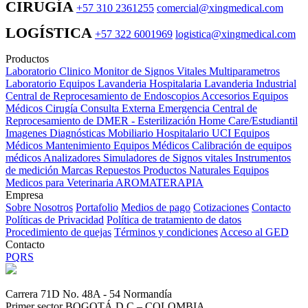
CIRUGÍA
+57 310 2361255
comercial@xingmedical.com
LOGÍSTICA
+57 322 6001969
logistica@xingmedical.com
Productos
Laboratorio Clinico
Monitor de Signos Vitales Multiparametros
Laboratorio Equipos
Lavanderia Hospitalaria
Lavanderia Industrial
Central de Reprocesamiento de Endoscopios
Accesorios Equipos
Médicos
Cirugía
Consulta Externa
Emergencia
Central de
Reprocesamiento de DMER - Esterilización
Home Care/Estudiantil
Imagenes Diagnósticas
Mobiliario Hospitalario
UCI
Equipos
Médicos
Mantenimiento Equipos Médicos
Calibración de equipos
médicos
Analizadores
Simuladores de Signos vitales
Instrumentos
de medición
Marcas
Repuestos
Productos Naturales
Equipos
Medicos para Veterinaria
AROMATERAPIA
Empresa
Sobre Nosotros
Portafolio
Medios de pago
Cotizaciones
Contacto
Políticas de Privacidad
Política de tratamiento de datos
Procedimiento de quejas
Términos y condiciones
Acceso al GED
Contacto
PQRS
Carrera 71D No. 48A - 54 Normandía
Primer sector BOGOTÁ D.C – COLOMBIA