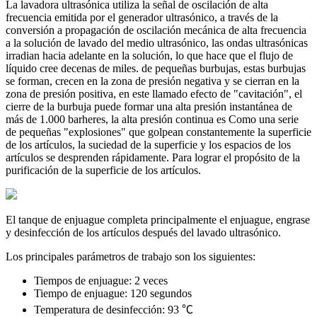
La lavadora ultrasónica utiliza la señal de oscilación de alta
frecuencia emitida por el generador ultrasónico, a través de la
conversión a propagación de oscilación mecánica de alta frecuencia
a la solución de lavado del medio ultrasónico, las ondas ultrasónicas
irradian hacia adelante en la solución, lo que hace que el flujo de
líquido cree decenas de miles. de pequeñas burbujas, estas burbujas
se forman, crecen en la zona de presión negativa y se cierran en la
zona de presión positiva, en este llamado efecto de "cavitación", el
cierre de la burbuja puede formar una alta presión instantánea de
más de 1.000 barheres, la alta presión continua es Como una serie
de pequeñas "explosiones" que golpean constantemente la superficie
de los artículos, la suciedad de la superficie y los espacios de los
artículos se desprenden rápidamente. Para lograr el propósito de la
purificación de la superficie de los artículos.
El tanque de enjuague completa principalmente el enjuague, engrase
y desinfecci
ó
n de los art
í
culos despu
é
s del lavado ultras
ó
nico.
Los principales par
á
metros de trabajo son los siguientes:
Tiempos de enjuague: 2 veces
Tiempo de enjuague: 120 segundos
Temperatura de desinfecci
ó
n: 93
℃