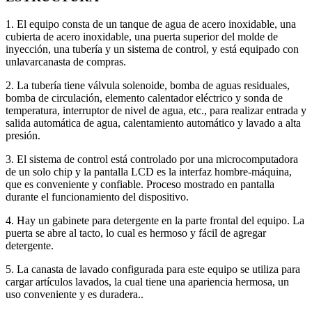
1. El equipo consta de un tanque de agua de acero inoxidable, una
cubierta de acero inoxidable, una puerta superior del molde de
inyección, una tubería y un sistema de control, y está equipado con
unlavarcanasta de compras.
2. La tuber
í
a tiene v
á
lvula solenoide, bomba de aguas residuales,
bomba de circulaci
ó
n, elemento calentador el
é
ctrico y sonda de
temperatura, interruptor de nivel de agua, etc., para realizar entrada y
salida autom
á
tica de agua, calentamiento autom
á
tico y lavado a alta
presi
ó
n.
3.
El sistema de control est
á
controlado por una microcomputadora
de un solo chip y la pantalla LCD es la interfaz hombre-m
á
quina,
que es conveniente y confiable.
Proceso mostrado en pantalla
durante el funcionamiento del dispositivo.
4. Hay un gabinete para detergente en la parte frontal del equipo. La
puerta se abre al tacto, lo cual es hermoso y fácil de agregar
detergente.
5. La canasta de lavado configurada para este equipo se utiliza para
cargar artículos lavados, la cual tiene una apariencia hermosa, un
uso conveniente y es duradera..