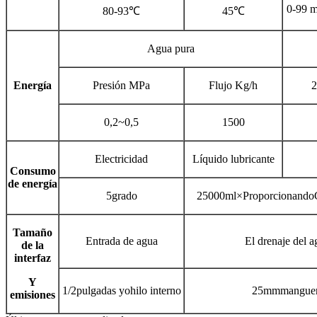
0-99 m
80-93℃
45℃
Agua pura
Energía
Presi
ó
n MPa
Flujo Kg/h
2
0,2~0,5
1500
Electricidad
L
í
quido lubricante
Consumo
de energía
5grado
25000ml×ProporcionandoC
Tamaño
Entrada de agua
El drenaje del a
de la
interfaz
Y
1/2pulgadas yohilo interno
25mmmangue
emisiones