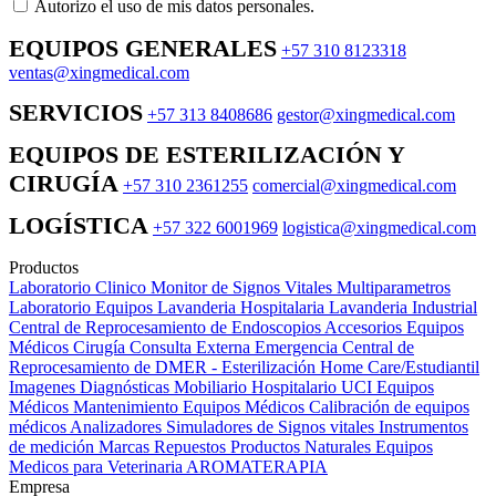
Autorizo ​​el uso de mis datos personales.
EQUIPOS GENERALES
+57 310 8123318
ventas@xingmedical.com
SERVICIOS
+57 313 8408686
gestor@xingmedical.com
EQUIPOS DE ESTERILIZACIÓN Y
CIRUGÍA
+57 310 2361255
comercial@xingmedical.com
LOGÍSTICA
+57 322 6001969
logistica@xingmedical.com
Productos
Laboratorio Clinico
Monitor de Signos Vitales Multiparametros
Laboratorio Equipos
Lavanderia Hospitalaria
Lavanderia Industrial
Central de Reprocesamiento de Endoscopios
Accesorios Equipos
Médicos
Cirugía
Consulta Externa
Emergencia
Central de
Reprocesamiento de DMER - Esterilización
Home Care/Estudiantil
Imagenes Diagnósticas
Mobiliario Hospitalario
UCI
Equipos
Médicos
Mantenimiento Equipos Médicos
Calibración de equipos
médicos
Analizadores
Simuladores de Signos vitales
Instrumentos
de medición
Marcas
Repuestos
Productos Naturales
Equipos
Medicos para Veterinaria
AROMATERAPIA
Empresa