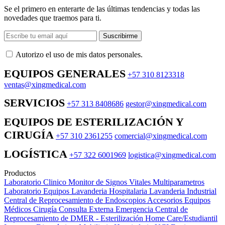
Se el primero en enterarte de las últimas tendencias y todas las
novedades que traemos para ti.
Suscribirme
Autorizo ​​el uso de mis datos personales.
EQUIPOS GENERALES
+57 310 8123318
ventas@xingmedical.com
SERVICIOS
+57 313 8408686
gestor@xingmedical.com
EQUIPOS DE ESTERILIZACIÓN Y
CIRUGÍA
+57 310 2361255
comercial@xingmedical.com
LOGÍSTICA
+57 322 6001969
logistica@xingmedical.com
Productos
Laboratorio Clinico
Monitor de Signos Vitales Multiparametros
Laboratorio Equipos
Lavanderia Hospitalaria
Lavanderia Industrial
Central de Reprocesamiento de Endoscopios
Accesorios Equipos
Médicos
Cirugía
Consulta Externa
Emergencia
Central de
Reprocesamiento de DMER - Esterilización
Home Care/Estudiantil