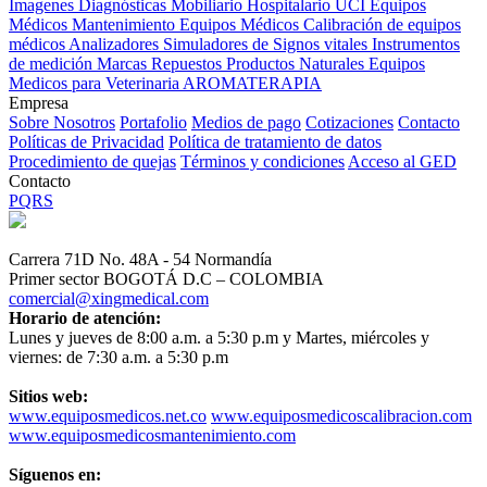
Imagenes Diagnósticas
Mobiliario Hospitalario
UCI
Equipos
Médicos
Mantenimiento Equipos Médicos
Calibración de equipos
médicos
Analizadores
Simuladores de Signos vitales
Instrumentos
de medición
Marcas
Repuestos
Productos Naturales
Equipos
Medicos para Veterinaria
AROMATERAPIA
Empresa
Sobre Nosotros
Portafolio
Medios de pago
Cotizaciones
Contacto
Políticas de Privacidad
Política de tratamiento de datos
Procedimiento de quejas
Términos y condiciones
Acceso al GED
Contacto
PQRS
Carrera 71D No. 48A - 54 Normandía
Primer sector BOGOTÁ D.C – COLOMBIA
comercial@xingmedical.com
Horario de atención:
Lunes y jueves de 8:00 a.m. a 5:30 p.m y Martes, miércoles y
viernes: de 7:30 a.m. a 5:30 p.m
Sitios web:
www.equiposmedicos.net.co
www.equiposmedicoscalibracion.com
www.equiposmedicosmantenimiento.com
Síguenos en: