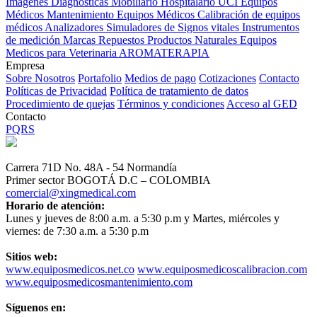
Imagenes Diagnósticas
Mobiliario Hospitalario
UCI
Equipos
Médicos
Mantenimiento Equipos Médicos
Calibración de equipos
médicos
Analizadores
Simuladores de Signos vitales
Instrumentos
de medición
Marcas
Repuestos
Productos Naturales
Equipos
Medicos para Veterinaria
AROMATERAPIA
Empresa
Sobre Nosotros
Portafolio
Medios de pago
Cotizaciones
Contacto
Políticas de Privacidad
Política de tratamiento de datos
Procedimiento de quejas
Términos y condiciones
Acceso al GED
Contacto
PQRS
Carrera 71D No. 48A - 54 Normandía
Primer sector BOGOTÁ D.C – COLOMBIA
comercial@xingmedical.com
Horario de atención:
Lunes y jueves de 8:00 a.m. a 5:30 p.m y Martes, miércoles y
viernes: de 7:30 a.m. a 5:30 p.m
Sitios web:
www.equiposmedicos.net.co
www.equiposmedicoscalibracion.com
www.equiposmedicosmantenimiento.com
Síguenos en: