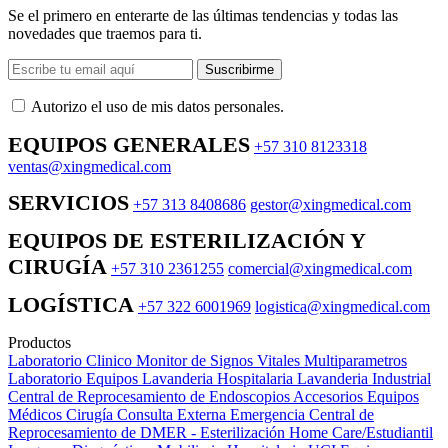
Se el primero en enterarte de las últimas tendencias y todas las
novedades que traemos para ti.
Suscribirme
Autorizo ​​el uso de mis datos personales.
EQUIPOS GENERALES
+57 310 8123318
ventas@xingmedical.com
SERVICIOS
+57 313 8408686
gestor@xingmedical.com
EQUIPOS DE ESTERILIZACIÓN Y
CIRUGÍA
+57 310 2361255
comercial@xingmedical.com
LOGÍSTICA
+57 322 6001969
logistica@xingmedical.com
Productos
Laboratorio Clinico
Monitor de Signos Vitales Multiparametros
Laboratorio Equipos
Lavanderia Hospitalaria
Lavanderia Industrial
Central de Reprocesamiento de Endoscopios
Accesorios Equipos
Médicos
Cirugía
Consulta Externa
Emergencia
Central de
Reprocesamiento de DMER - Esterilización
Home Care/Estudiantil