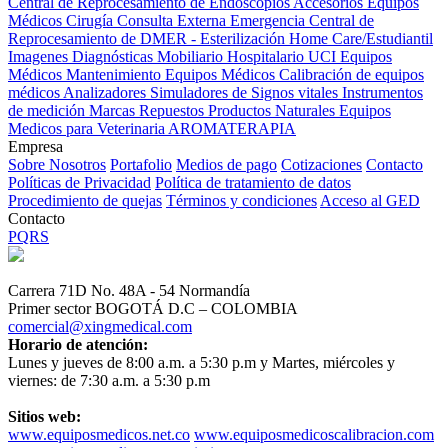
Central de Reprocesamiento de Endoscopios
Accesorios Equipos
Médicos
Cirugía
Consulta Externa
Emergencia
Central de
Reprocesamiento de DMER - Esterilización
Home Care/Estudiantil
Imagenes Diagnósticas
Mobiliario Hospitalario
UCI
Equipos
Médicos
Mantenimiento Equipos Médicos
Calibración de equipos
médicos
Analizadores
Simuladores de Signos vitales
Instrumentos
de medición
Marcas
Repuestos
Productos Naturales
Equipos
Medicos para Veterinaria
AROMATERAPIA
Empresa
Sobre Nosotros
Portafolio
Medios de pago
Cotizaciones
Contacto
Políticas de Privacidad
Política de tratamiento de datos
Procedimiento de quejas
Términos y condiciones
Acceso al GED
Contacto
PQRS
Carrera 71D No. 48A - 54 Normandía
Primer sector BOGOTÁ D.C – COLOMBIA
comercial@xingmedical.com
Horario de atención:
Lunes y jueves de 8:00 a.m. a 5:30 p.m y Martes, miércoles y
viernes: de 7:30 a.m. a 5:30 p.m
Sitios web:
www.equiposmedicos.net.co
www.equiposmedicoscalibracion.com