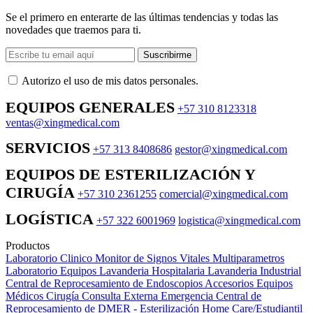
Se el primero en enterarte de las últimas tendencias y todas las
novedades que traemos para ti.
Suscribirme
Autorizo ​​el uso de mis datos personales.
EQUIPOS GENERALES
+57 310 8123318
ventas@xingmedical.com
SERVICIOS
+57 313 8408686
gestor@xingmedical.com
EQUIPOS DE ESTERILIZACIÓN Y
CIRUGÍA
+57 310 2361255
comercial@xingmedical.com
LOGÍSTICA
+57 322 6001969
logistica@xingmedical.com
Productos
Laboratorio Clinico
Monitor de Signos Vitales Multiparametros
Laboratorio Equipos
Lavanderia Hospitalaria
Lavanderia Industrial
Central de Reprocesamiento de Endoscopios
Accesorios Equipos
Médicos
Cirugía
Consulta Externa
Emergencia
Central de
Reprocesamiento de DMER - Esterilización
Home Care/Estudiantil