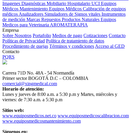
Imagenes Diagnósticas
Mobiliario Hospitalario
UCI
Equipos
Médicos
Mantenimiento Equipos Médicos
Calibración de equipos
médicos
Analizadores
Simuladores de Signos vitales
Instrumentos
de medición
Marcas
Repuestos
Productos Naturales
Equipos
Medicos para Veterinaria
AROMATERAPIA
Empresa
Sobre Nosotros
Portafolio
Medios de pago
Cotizaciones
Contacto
Políticas de Privacidad
Política de tratamiento de datos
Procedimiento de quejas
Términos y condiciones
Acceso al GED
Contacto
PQRS
Carrera 71D No. 48A - 54 Normandía
Primer sector BOGOTÁ D.C – COLOMBIA
comercial@xingmedical.com
Horario de atención:
Lunes y jueves de 8:00 a.m. a 5:30 p.m y Martes, miércoles y
viernes: de 7:30 a.m. a 5:30 p.m
Sitios web:
www.equiposmedicos.net.co
www.equiposmedicoscalibracion.com
www.equiposmedicosmantenimiento.com
Síguenos en: