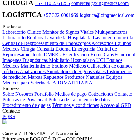
CIRUGÍA
+57 310 2361255
comercial@xingmedical.com
LOGÍSTICA
+57 322 6001969
logistica@xingmedical.com
Productos
Laboratorio Clinico
Monitor de Signos Vitales Multiparametros
Laboratorio Equipos
Lavanderia Hospitalaria
Lavanderia Industrial
Central de Reprocesamiento de Endoscopios
Accesorios Equipos
Médicos
Cirugía
Consulta Externa
Emergencia
Central de
Reprocesamiento de DMER - Esterilización
Home Care/Estudiantil
Imagenes Diagnósticas
Mobiliario Hospitalario
UCI
Equipos
Médicos
Mantenimiento Equipos Médicos
Calibración de equipos
médicos
Analizadores
Simuladores de Signos vitales
Instrumentos
de medición
Marcas
Repuestos
Productos Naturales
Equipos
Medicos para Veterinaria
AROMATERAPIA
Empresa
Sobre Nosotros
Portafolio
Medios de pago
Cotizaciones
Contacto
Políticas de Privacidad
Política de tratamiento de datos
Procedimiento de quejas
Términos y condiciones
Acceso al GED
Contacto
PQRS
Carrera 71D No. 48A - 54 Normandía
Primer sector BOGOTÁ D.C – COLOMBIA