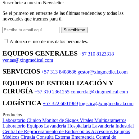
Suscríbete a nuestro Newsletter
Se el primero en enterarte de las últimas tendencias y todas las
novedades que traemos para ti.
Suscribirme
Autorizo ​​el uso de mis datos personales.
EQUIPOS GENERALES
+57 310 8123318
ventas@xingmedical.com
SERVICIOS
+57 313 8408686
gestor@xingmedical.com
EQUIPOS DE ESTERILIZACIÓN Y
CIRUGÍA
+57 310 2361255
comercial@xingmedical.com
LOGÍSTICA
+57 322 6001969
logistica@xingmedical.com
Productos
Laboratorio Clinico
Monitor de Signos Vitales Multiparametros
Laboratorio Equipos
Lavanderia Hospitalaria
Lavanderia Industrial
Central de Reprocesamiento de Endoscopios
Accesorios Equipos
Médicos
Cirugía
Consulta Externa
Emergencia
Central de