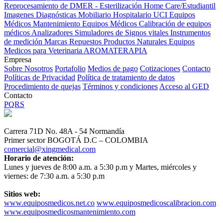
Reprocesamiento de DMER - Esterilización
Home Care/Estudiantil
Imagenes Diagnósticas
Mobiliario Hospitalario
UCI
Equipos
Médicos
Mantenimiento Equipos Médicos
Calibración de equipos
médicos
Analizadores
Simuladores de Signos vitales
Instrumentos
de medición
Marcas
Repuestos
Productos Naturales
Equipos
Medicos para Veterinaria
AROMATERAPIA
Empresa
Sobre Nosotros
Portafolio
Medios de pago
Cotizaciones
Contacto
Políticas de Privacidad
Política de tratamiento de datos
Procedimiento de quejas
Términos y condiciones
Acceso al GED
Contacto
PQRS
Carrera 71D No. 48A - 54 Normandía
Primer sector BOGOTÁ D.C – COLOMBIA
comercial@xingmedical.com
Horario de atención:
Lunes y jueves de 8:00 a.m. a 5:30 p.m y Martes, miércoles y
viernes: de 7:30 a.m. a 5:30 p.m
Sitios web:
www.equiposmedicos.net.co
www.equiposmedicoscalibracion.com
www.equiposmedicosmantenimiento.com