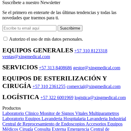
Suscríbete a nuestro Newsletter
Se el primero en enterarte de las últimas tendencias y todas las
novedades que traemos para ti.
Suscribirme
Autorizo ​​el uso de mis datos personales.
EQUIPOS GENERALES
+57 310 8123318
ventas@xingmedical.com
SERVICIOS
+57 313 8408686
gestor@xingmedical.com
EQUIPOS DE ESTERILIZACIÓN Y
CIRUGÍA
+57 310 2361255
comercial@xingmedical.com
LOGÍSTICA
+57 322 6001969
logistica@xingmedical.com
Productos
Laboratorio Clinico
Monitor de Signos Vitales Multiparametros
Laboratorio Equipos
Lavanderia Hospitalaria
Lavanderia Industrial
Central de Reprocesamiento de Endoscopios
Accesorios Equipos
Médicos
Cirugía
Consulta Externa
Emergencia
Central de