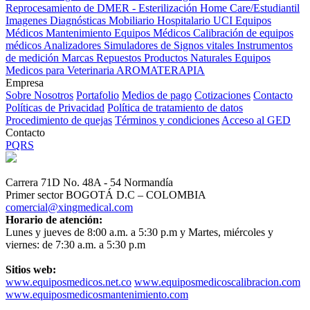
Reprocesamiento de DMER - Esterilización
Home Care/Estudiantil
Imagenes Diagnósticas
Mobiliario Hospitalario
UCI
Equipos
Médicos
Mantenimiento Equipos Médicos
Calibración de equipos
médicos
Analizadores
Simuladores de Signos vitales
Instrumentos
de medición
Marcas
Repuestos
Productos Naturales
Equipos
Medicos para Veterinaria
AROMATERAPIA
Empresa
Sobre Nosotros
Portafolio
Medios de pago
Cotizaciones
Contacto
Políticas de Privacidad
Política de tratamiento de datos
Procedimiento de quejas
Términos y condiciones
Acceso al GED
Contacto
PQRS
Carrera 71D No. 48A - 54 Normandía
Primer sector BOGOTÁ D.C – COLOMBIA
comercial@xingmedical.com
Horario de atención:
Lunes y jueves de 8:00 a.m. a 5:30 p.m y Martes, miércoles y
viernes: de 7:30 a.m. a 5:30 p.m
Sitios web:
www.equiposmedicos.net.co
www.equiposmedicoscalibracion.com
www.equiposmedicosmantenimiento.com