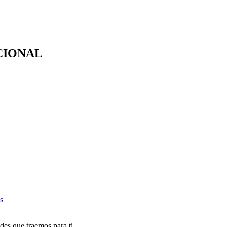
CIONAL
s
des que traemos para ti.