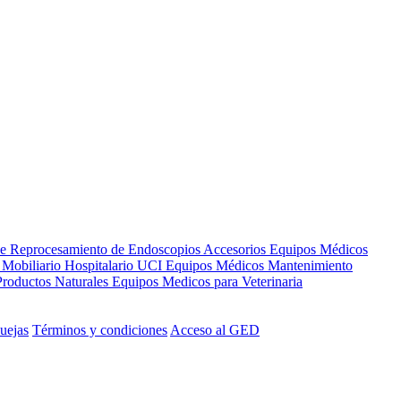
de Reprocesamiento de Endoscopios
Accesorios Equipos Médicos
s
Mobiliario Hospitalario
UCI
Equipos Médicos
Mantenimiento
Productos Naturales
Equipos Medicos para Veterinaria
uejas
Términos y condiciones
Acceso al GED