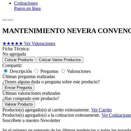
Cotizaciones
Pagos en línea
MANTENIMIENTO NEVERA CONVEN
★
★
★
★
★
Ver Valoraciones
Ficha Técnica:
No agregada
Cotizar Producto
Cotizar Varios Productos
Compartir:
Descripción
Preguntas
Valoraciones
Últimas preguntas realizadas
¿Tienes alguna duda o pregunta sobre este producto?
Enviar Pregunta
Últimas valoraciones realizadas
¿Has comprado este producto?
Valorar Producto
Producto(s) agregado(s) al carrito exitosamente.
Ver Carrito
Producto(s) agregado(s) a la cotizacion exitosamente.
Ver Cotizacione
Suscríbete a nuestro Newsletter
Se el primero en enterarte de las últimas tendencias y todas las noveda