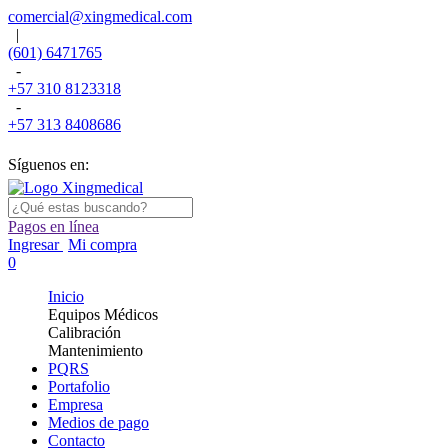
comercial@xingmedical.com
|
(601) 6471765
-
+57 310 8123318
-
+57 313 8408686
Síguenos en:
Pagos en línea
Ingresar
Mi compra
0
Inicio
Equipos Médicos
Calibración
Mantenimiento
PQRS
Portafolio
Empresa
Medios de pago
Contacto