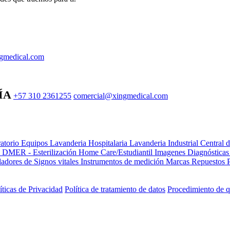
gmedical.com
ÍA
+57 310 2361255
comercial@xingmedical.com
atorio Equipos
Lavanderia Hospitalaria
Lavanderia Industrial
Central 
e DMER - Esterilización
Home Care/Estudiantil
Imagenes Diagnóstica
adores de Signos vitales
Instrumentos de medición
Marcas
Repuestos
íticas de Privacidad
Política de tratamiento de datos
Procedimiento de q