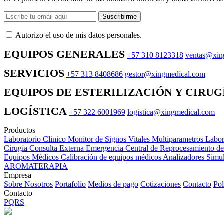
Suscribirme
Autorizo ​​el uso de mis datos personales.
EQUIPOS GENERALES
+57 310 8123318
ventas@xin
SERVICIOS
+57 313 8408686
gestor@xingmedical.com
EQUIPOS DE ESTERILIZACIÓN Y CIRUG
LOGÍSTICA
+57 322 6001969
logistica@xingmedical.com
Productos
Laboratorio Clinico
Monitor de Signos Vitales Multiparametros
Labor
Cirugía
Consulta Externa
Emergencia
Central de Reprocesamiento d
Equipos Médicos
Calibración de equipos médicos
Analizadores
Simul
AROMATERAPIA
Empresa
Sobre Nosotros
Portafolio
Medios de pago
Cotizaciones
Contacto
Pol
Contacto
PQRS