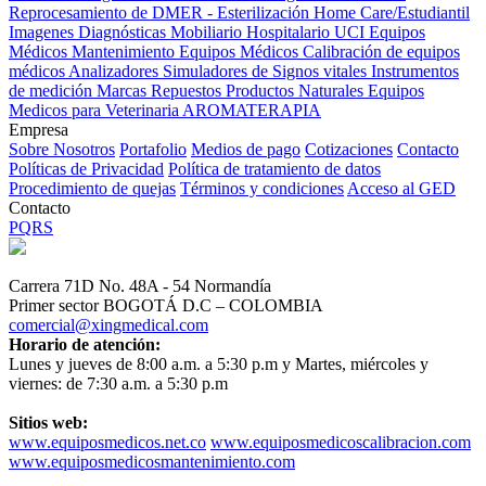
Reprocesamiento de DMER - Esterilización
Home Care/Estudiantil
Imagenes Diagnósticas
Mobiliario Hospitalario
UCI
Equipos
Médicos
Mantenimiento Equipos Médicos
Calibración de equipos
médicos
Analizadores
Simuladores de Signos vitales
Instrumentos
de medición
Marcas
Repuestos
Productos Naturales
Equipos
Medicos para Veterinaria
AROMATERAPIA
Empresa
Sobre Nosotros
Portafolio
Medios de pago
Cotizaciones
Contacto
Políticas de Privacidad
Política de tratamiento de datos
Procedimiento de quejas
Términos y condiciones
Acceso al GED
Contacto
PQRS
Carrera 71D No. 48A - 54 Normandía
Primer sector BOGOTÁ D.C – COLOMBIA
comercial@xingmedical.com
Horario de atención:
Lunes y jueves de 8:00 a.m. a 5:30 p.m y Martes, miércoles y
viernes: de 7:30 a.m. a 5:30 p.m
Sitios web:
www.equiposmedicos.net.co
www.equiposmedicoscalibracion.com
www.equiposmedicosmantenimiento.com