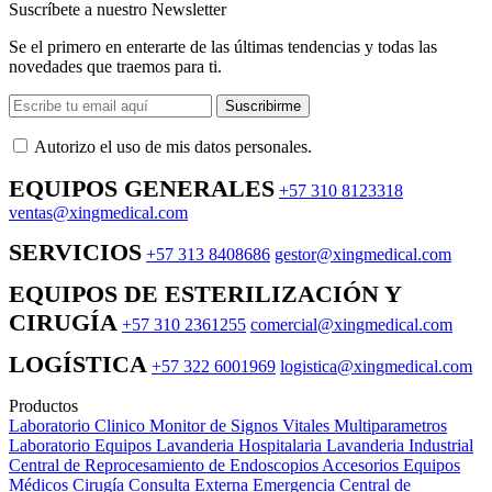
Suscríbete a nuestro Newsletter
Se el primero en enterarte de las últimas tendencias y todas las
novedades que traemos para ti.
Suscribirme
Autorizo ​​el uso de mis datos personales.
EQUIPOS GENERALES
+57 310 8123318
ventas@xingmedical.com
SERVICIOS
+57 313 8408686
gestor@xingmedical.com
EQUIPOS DE ESTERILIZACIÓN Y
CIRUGÍA
+57 310 2361255
comercial@xingmedical.com
LOGÍSTICA
+57 322 6001969
logistica@xingmedical.com
Productos
Laboratorio Clinico
Monitor de Signos Vitales Multiparametros
Laboratorio Equipos
Lavanderia Hospitalaria
Lavanderia Industrial
Central de Reprocesamiento de Endoscopios
Accesorios Equipos
Médicos
Cirugía
Consulta Externa
Emergencia
Central de