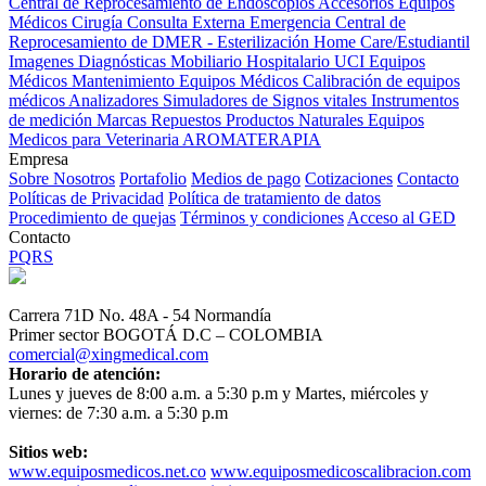
Central de Reprocesamiento de Endoscopios
Accesorios Equipos
Médicos
Cirugía
Consulta Externa
Emergencia
Central de
Reprocesamiento de DMER - Esterilización
Home Care/Estudiantil
Imagenes Diagnósticas
Mobiliario Hospitalario
UCI
Equipos
Médicos
Mantenimiento Equipos Médicos
Calibración de equipos
médicos
Analizadores
Simuladores de Signos vitales
Instrumentos
de medición
Marcas
Repuestos
Productos Naturales
Equipos
Medicos para Veterinaria
AROMATERAPIA
Empresa
Sobre Nosotros
Portafolio
Medios de pago
Cotizaciones
Contacto
Políticas de Privacidad
Política de tratamiento de datos
Procedimiento de quejas
Términos y condiciones
Acceso al GED
Contacto
PQRS
Carrera 71D No. 48A - 54 Normandía
Primer sector BOGOTÁ D.C – COLOMBIA
comercial@xingmedical.com
Horario de atención:
Lunes y jueves de 8:00 a.m. a 5:30 p.m y Martes, miércoles y
viernes: de 7:30 a.m. a 5:30 p.m
Sitios web:
www.equiposmedicos.net.co
www.equiposmedicoscalibracion.com