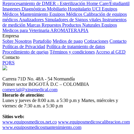
Reprocesamiento de DMER - Esterilización
Home Care/Estudiantil
Imagenes Diagnósticas
Mobiliario Hospitalario
UCI
Equipos
Médicos
Mantenimiento Equipos Médicos
Calibración de equipos
médicos
Analizadores
Simuladores de Signos vitales
Instrumentos
de medición
Marcas
Repuestos
Productos Naturales
Equipos
Medicos para Veterinaria
AROMATERAPIA
Empresa
Sobre Nosotros
Portafolio
Medios de pago
Cotizaciones
Contacto
Políticas de Privacidad
Política de tratamiento de datos
Procedimiento de quejas
Términos y condiciones
Acceso al GED
Contacto
PQRS
Carrera 71D No. 48A - 54 Normandía
Primer sector BOGOTÁ D.C – COLOMBIA
comercial@xingmedical.com
Horario de atención:
Lunes y jueves de 8:00 a.m. a 5:30 p.m y Martes, miércoles y
viernes: de 7:30 a.m. a 5:30 p.m
Sitios web:
www.equiposmedicos.net.co
www.equiposmedicoscalibracion.com
www.equiposmedicosmantenimiento.com