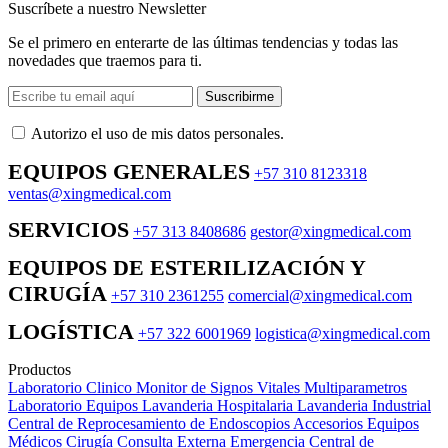
Suscríbete a nuestro Newsletter
Se el primero en enterarte de las últimas tendencias y todas las
novedades que traemos para ti.
Suscribirme
Autorizo ​​el uso de mis datos personales.
EQUIPOS GENERALES
+57 310 8123318
ventas@xingmedical.com
SERVICIOS
+57 313 8408686
gestor@xingmedical.com
EQUIPOS DE ESTERILIZACIÓN Y
CIRUGÍA
+57 310 2361255
comercial@xingmedical.com
LOGÍSTICA
+57 322 6001969
logistica@xingmedical.com
Productos
Laboratorio Clinico
Monitor de Signos Vitales Multiparametros
Laboratorio Equipos
Lavanderia Hospitalaria
Lavanderia Industrial
Central de Reprocesamiento de Endoscopios
Accesorios Equipos
Médicos
Cirugía
Consulta Externa
Emergencia
Central de