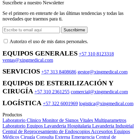
Suscríbete a nuestro Newsletter
Se el primero en enterarte de las últimas tendencias y todas las
novedades que traemos para ti.
Suscribirme
Autorizo ​​el uso de mis datos personales.
EQUIPOS GENERALES
+57 310 8123318
ventas@xingmedical.com
SERVICIOS
+57 313 8408686
gestor@xingmedical.com
EQUIPOS DE ESTERILIZACIÓN Y
CIRUGÍA
+57 310 2361255
comercial@xingmedical.com
LOGÍSTICA
+57 322 6001969
logistica@xingmedical.com
Productos
Laboratorio Clinico
Monitor de Signos Vitales Multiparametros
Laboratorio Equipos
Lavanderia Hospitalaria
Lavanderia Industrial
Central de Reprocesamiento de Endoscopios
Accesorios Equipos
Médicos
Cirugía
Consulta Externa
Emergencia
Central de