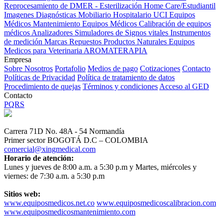
Reprocesamiento de DMER - Esterilización
Home Care/Estudiantil
Imagenes Diagnósticas
Mobiliario Hospitalario
UCI
Equipos
Médicos
Mantenimiento Equipos Médicos
Calibración de equipos
médicos
Analizadores
Simuladores de Signos vitales
Instrumentos
de medición
Marcas
Repuestos
Productos Naturales
Equipos
Medicos para Veterinaria
AROMATERAPIA
Empresa
Sobre Nosotros
Portafolio
Medios de pago
Cotizaciones
Contacto
Políticas de Privacidad
Política de tratamiento de datos
Procedimiento de quejas
Términos y condiciones
Acceso al GED
Contacto
PQRS
Carrera 71D No. 48A - 54 Normandía
Primer sector BOGOTÁ D.C – COLOMBIA
comercial@xingmedical.com
Horario de atención:
Lunes y jueves de 8:00 a.m. a 5:30 p.m y Martes, miércoles y
viernes: de 7:30 a.m. a 5:30 p.m
Sitios web:
www.equiposmedicos.net.co
www.equiposmedicoscalibracion.com
www.equiposmedicosmantenimiento.com