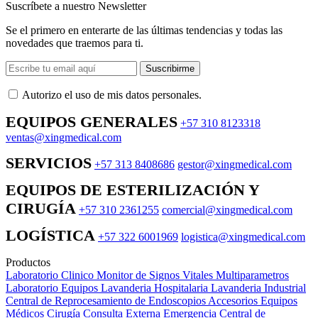
Suscríbete a nuestro Newsletter
Se el primero en enterarte de las últimas tendencias y todas las
novedades que traemos para ti.
Suscribirme
Autorizo ​​el uso de mis datos personales.
EQUIPOS GENERALES
+57 310 8123318
ventas@xingmedical.com
SERVICIOS
+57 313 8408686
gestor@xingmedical.com
EQUIPOS DE ESTERILIZACIÓN Y
CIRUGÍA
+57 310 2361255
comercial@xingmedical.com
LOGÍSTICA
+57 322 6001969
logistica@xingmedical.com
Productos
Laboratorio Clinico
Monitor de Signos Vitales Multiparametros
Laboratorio Equipos
Lavanderia Hospitalaria
Lavanderia Industrial
Central de Reprocesamiento de Endoscopios
Accesorios Equipos
Médicos
Cirugía
Consulta Externa
Emergencia
Central de