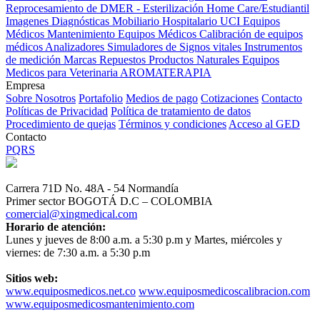
Reprocesamiento de DMER - Esterilización
Home Care/Estudiantil
Imagenes Diagnósticas
Mobiliario Hospitalario
UCI
Equipos
Médicos
Mantenimiento Equipos Médicos
Calibración de equipos
médicos
Analizadores
Simuladores de Signos vitales
Instrumentos
de medición
Marcas
Repuestos
Productos Naturales
Equipos
Medicos para Veterinaria
AROMATERAPIA
Empresa
Sobre Nosotros
Portafolio
Medios de pago
Cotizaciones
Contacto
Políticas de Privacidad
Política de tratamiento de datos
Procedimiento de quejas
Términos y condiciones
Acceso al GED
Contacto
PQRS
Carrera 71D No. 48A - 54 Normandía
Primer sector BOGOTÁ D.C – COLOMBIA
comercial@xingmedical.com
Horario de atención:
Lunes y jueves de 8:00 a.m. a 5:30 p.m y Martes, miércoles y
viernes: de 7:30 a.m. a 5:30 p.m
Sitios web:
www.equiposmedicos.net.co
www.equiposmedicoscalibracion.com
www.equiposmedicosmantenimiento.com