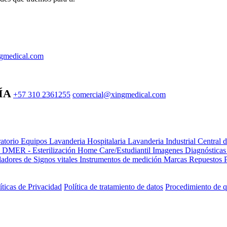
gmedical.com
ÍA
+57 310 2361255
comercial@xingmedical.com
atorio Equipos
Lavanderia Hospitalaria
Lavanderia Industrial
Central 
e DMER - Esterilización
Home Care/Estudiantil
Imagenes Diagnóstica
adores de Signos vitales
Instrumentos de medición
Marcas
Repuestos
íticas de Privacidad
Política de tratamiento de datos
Procedimiento de q