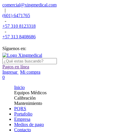
comercial@xingmedical.com
|
(601) 6471765
-
+57 310 8123318
-
+57 313 8408686
Síguenos en:
Pagos en línea
Ingresar
Mi compra
0
Inicio
Equipos Médicos
Calibración
Mantenimiento
PQRS
Portafolio
Empresa
Medios de pago
Contacto