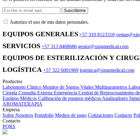
Suscribirme
Autorizo ​​el uso de mis datos personales.
EQUIPOS GENERALES
+57 310 8123318
ventas@xin
SERVICIOS
+57 313 8408686
gestor@xingmedical.com
EQUIPOS DE ESTERILIZACIÓN Y CIRUG
LOGÍSTICA
+57 322 6001969
logistica@xingmedical.com
Productos
Laboratorio Clinico
Monitor de Signos Vitales Multiparametros
Labor
Cirugía
Consulta Externa
Emergencia
Central de Reprocesamiento d
Equipos Médicos
Calibración de equipos médicos
Analizadores
Simul
AROMATERAPIA
Empresa
Sobre Nosotros
Portafolio
Medios de pago
Cotizaciones
Contacto
Pol
Contacto
PQRS