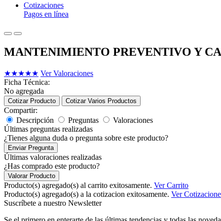
Cotizaciones
Pagos en línea
MANTENIMIENTO PREVENTIVO Y CA
★
★
★
★
★
Ver Valoraciones
Ficha Técnica:
No agregada
Cotizar Producto
Cotizar Varios Productos
Compartir:
Descripción
Preguntas
Valoraciones
Últimas preguntas realizadas
¿Tienes alguna duda o pregunta sobre este producto?
Enviar Pregunta
Últimas valoraciones realizadas
¿Has comprado este producto?
Valorar Producto
Producto(s) agregado(s) al carrito exitosamente.
Ver Carrito
Producto(s) agregado(s) a la cotizacion exitosamente.
Ver Cotizacione
Suscríbete a nuestro Newsletter
Se el primero en enterarte de las últimas tendencias y todas las noveda