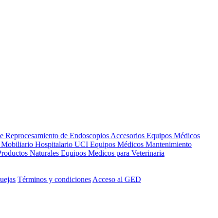
de Reprocesamiento de Endoscopios
Accesorios Equipos Médicos
s
Mobiliario Hospitalario
UCI
Equipos Médicos
Mantenimiento
Productos Naturales
Equipos Medicos para Veterinaria
uejas
Términos y condiciones
Acceso al GED